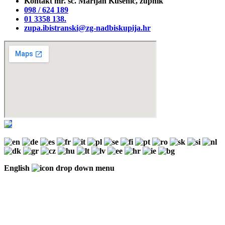
Kontakt mr. sc. Marijan Kušenić, župnik
098 / 624 189
01 3358 138‬.
zupa.ibistranski@zg-nadbiskupija.hr
English