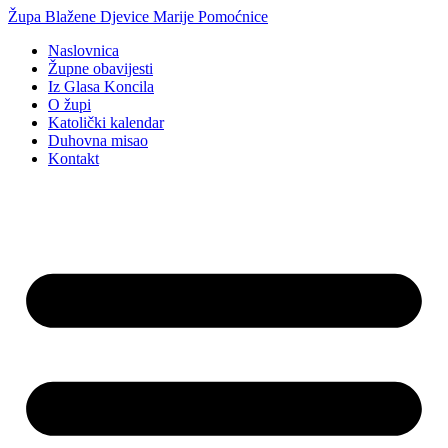
Idi
Župa Blažene Djevice Marije Pomoćnice
na
Naslovnica
sadržaj
Župne obavijesti
Iz Glasa Koncila
O župi
Katolički kalendar
Duhovna misao
Kontakt