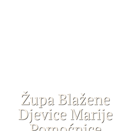
Župa Blažene
Djevice Marije
Pomoćnice