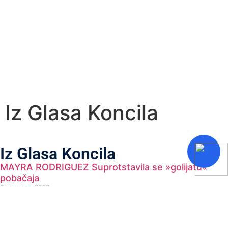
Iz Glasa Koncila
Iz Glasa Koncila
MAYRA RODRIGUEZ Suprotstavila se »golijatu«
pobačaja
9 kolovoza, 2026
Pročitaj više...
CRKVA SV. TEODORA U RAKLJU Izgrađena u
ranom srednjem vijeku na benediktinskom imanju