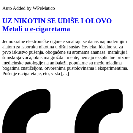
Auto Added by WPeMatico
UZ NIKOTIN SE UDIŠE I OLOVO
Metali u e-cigaretama
Jednokratne elektroničke cigarete smatraju se danas najmodernijim
alatom za isporuku nikotina u dišni sustav čovjeka. Idealne su za
prvo iskustvo pušenja, obogaćene su aromama ananasa, marakuje i
šumskoga voća, okusima grožđa i mente, nemaju eksplicitne prizore
medicinske patologije na ambalaži, popularne su među mladima
bogatima znatiželjom, otvorenima pustolovinama i eksperimentima.
Pušenje e-cigareta je, eto, vrsta […]