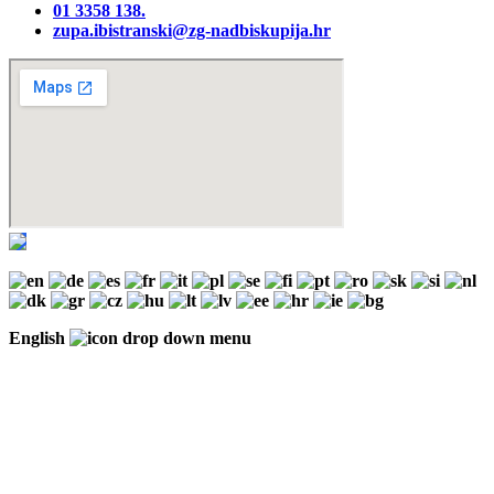
01 3358 138‬.
zupa.ibistranski@zg-nadbiskupija.hr
English