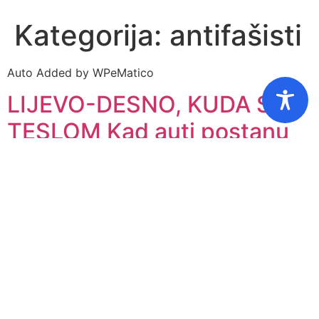
Kategorija:
antifašisti
Auto Added by WPeMatico
LIJEVO-DESNO, KUDA S
TESLOM Kad auti postanu
»desničari«
– Evo, moj Vilko, ti uvijek »cviliš« što ne možemo kupiti
»pravi auto«, a prava je sreća da nemamo »Teslu«, pa
da nam ju ljevičari i »antife« sad izgrebu i nalupaju! – uz
ranojutarnju kavicu i »novine« pod svojim prstom na
svom mobitelu informira me moja ženica Jelica. – Hej, a
naš Citroën, da nije […]