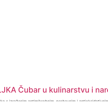
A Čubar u kulinarstvu i nar
iljka s izraženim antimikrobnim, probavnim i antioksidativni
vremena istraživanja potvrđuju njegov potencijal i u antim