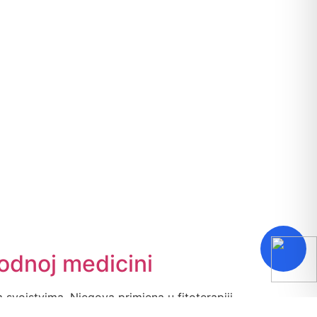
odnoj medicini
m svojstvima. Njegova primjena u fitoterapiji
ikrobnoj terapiji. U proizvodima dobivenim od