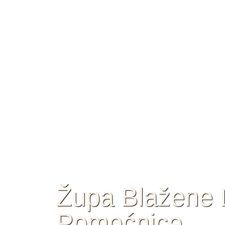
Župa Blažene D
Pomoćnice