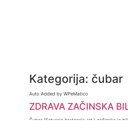
Kategorija:
čubar
Auto Added by WPeMatico
ZDRAVA ZAČINSKA BILJK
Čubar (Satureja hortensis, lat.) začinska je b
najčešće je vezana uz probavne smetnje, a su