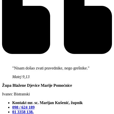
"Nisam došao zvati pravednike, nego grešnike."
Matej 9,13
Župa Blažene Djevice Marije Pomoćnice
Ivanec Bistranski
Kontakt mr. sc. Marijan Kušenić, župnik
098 / 624 189
01 3358 138‬.