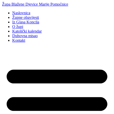
Idi
Župa Blažene Djevice Marije Pomoćnice
na
Naslovnica
sadržaj
Župne obavijesti
Iz Glasa Koncila
O župi
Katolički kalendar
Duhovna misao
Kontakt