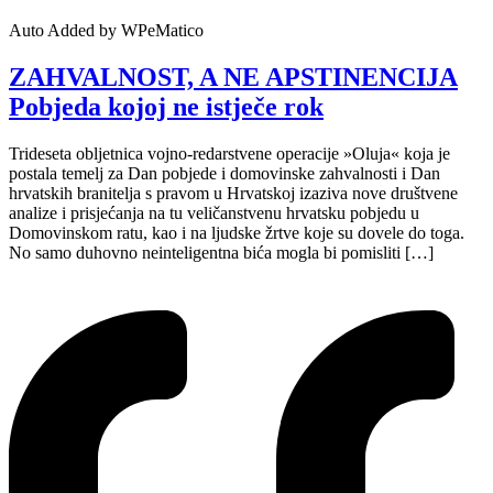
Auto Added by WPeMatico
ZAHVALNOST, A NE APSTINENCIJA
Pobjeda kojoj ne istječe rok
Trideseta obljetnica vojno-redarstvene operacije »Oluja« koja je
postala temelj za Dan pobjede i domovinske zahvalnosti i Dan
hrvatskih branitelja s pravom u Hrvatskoj izaziva nove društvene
analize i prisjećanja na tu veličanstvenu hrvatsku pobjedu u
Domovinskom ratu, kao i na ljudske žrtve koje su dovele do toga.
No samo duhovno neinteligentna bića mogla bi pomisliti […]