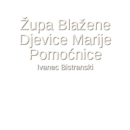
Župa Blažene
Djevice Marije
Pomoćnice
Ivanec Bistranski