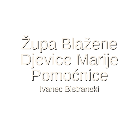
Župa Blažene
Djevice Marije
Pomoćnice
Ivanec Bistranski