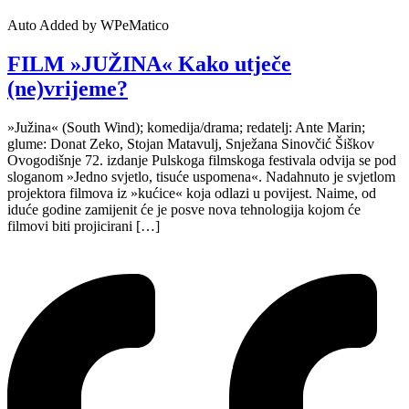
Auto Added by WPeMatico
FILM »JUŽINA« Kako utječe
(ne)vrijeme?
»Južina« (South Wind); komedija/drama; redatelj: Ante Marin;
glume: Donat Zeko, Stojan Matavulj, Snježana Sinovčić Šiškov
Ovogodišnje 72. izdanje Pulskoga filmskoga festivala odvija se pod
sloganom »Jedno svjetlo, tisuće uspomena«. Nadahnuto je svjetlom
projektora filmova iz »kućice« koja odlazi u povijest. Naime, od
iduće godine zamijenit će je posve nova tehnologija kojom će
filmovi biti projicirani […]