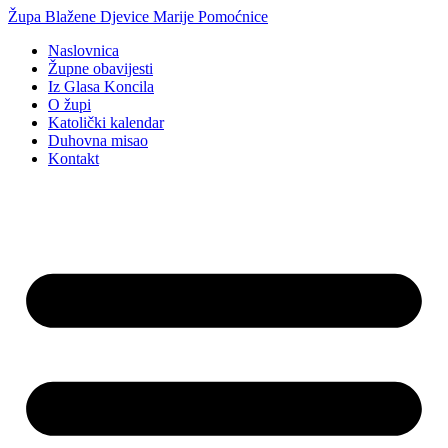
Idi
Župa Blažene Djevice Marije Pomoćnice
na
Naslovnica
sadržaj
Župne obavijesti
Iz Glasa Koncila
O župi
Katolički kalendar
Duhovna misao
Kontakt