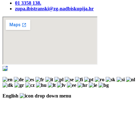
01 3358 138‬.
zupa.ibistranski@zg-nadbiskupija.hr
English