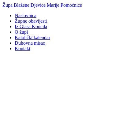
Idi
Župa Blažene Djevice Marije Pomoćnice
na
Naslovnica
sadržaj
Župne obavijesti
Iz Glasa Koncila
O župi
Katolički kalendar
Duhovna misao
Kontakt