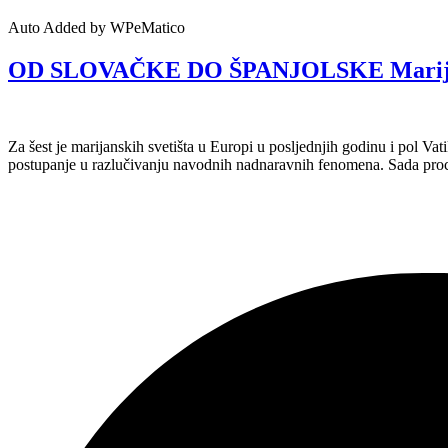
Auto Added by WPeMatico
OD SLOVAČKE DO ŠPANJOLSKE Marijanske 
Za šest je marijanskih svetišta u Europi u posljednjih godinu i pol V
postupanje u razlučivanju navodnih nadnaravnih fenomena. Sada proce