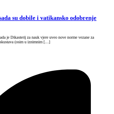
 su dobile i vatikansko odobrenje
tkada je Dikasterij za nauk vjere uveo nove norme vezane za
 iskustava (osim u iznimnim […]