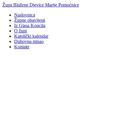
Idi
Župa Blažene Djevice Marije Pomoćnice
na
Naslovnica
sadržaj
Župne obavijesti
Iz Glasa Koncila
O župi
Katolički kalendar
Duhovna misao
Kontakt