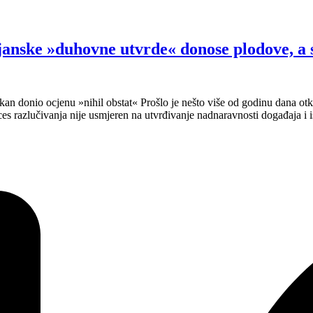
»duhovne utvrde« donose plodove, a sada
atikan donio ocjenu »nihil obstat« Prošlo je nešto više od godinu dana o
s razlučivanja nije usmjeren na utvrđivanje nadnaravnosti događaja i