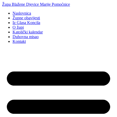
Idi
Župa Blažene Djevice Marije Pomoćnice
na
Naslovnica
sadržaj
Župne obavijesti
Iz Glasa Koncila
O župi
Katolički kalendar
Duhovna misao
Kontakt