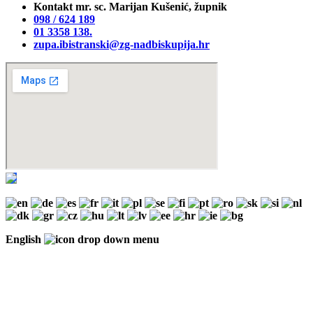
Kontakt mr. sc. Marijan Kušenić, župnik
098 / 624 189
01 3358 138‬.
zupa.ibistranski@zg-nadbiskupija.hr
English