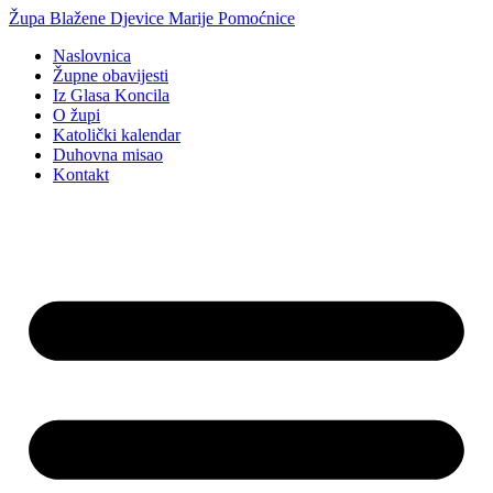
Idi
Župa Blažene Djevice Marije Pomoćnice
na
Naslovnica
sadržaj
Župne obavijesti
Iz Glasa Koncila
O župi
Katolički kalendar
Duhovna misao
Kontakt