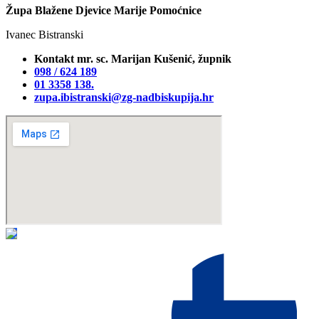
Župa Blažene Djevice Marije Pomoćnice
Ivanec Bistranski
Kontakt mr. sc. Marijan Kušenić, župnik
098 / 624 189
01 3358 138‬.
zupa.ibistranski@zg-nadbiskupija.hr