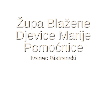
Župa Blažene
Djevice Marije
Pomoćnice
Ivanec Bistranski