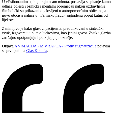
U »Psihonautima«, koji traju osam minuta, postavlja se pitanje kamo
odlaze bolesti i psihički i mentalni poremećaji nakon ozdravljenja.
Simbolički su prikazani otjelovljeni u antropomorfnim oblicima, a
novo utočište nalaze u »Farmakogradu« sagrađenu poput kutija od
lijekova.
Zanimljivo je kako glasovi pacijenata, preoblikovani u sintetički
zvuk, izgovaraju upute o lijekovima, kao jedini govor. Zvuk i glazba
značajno upotpunjuju i potkrjepljuju ozračje.
Objava
ANIMACIJA »IZ VRAPČA« Protiv stigmatizacije
pojavila
se prvi puta na
Glas Koncila
.