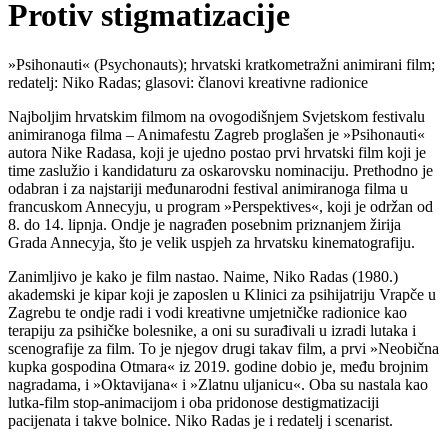
Protiv stigmatizacije
»Psihonauti« (Psychonauts); hrvatski kratkometražni animirani film;
redatelj: Niko Radas; glasovi: članovi kreativne radionice
Najboljim hrvatskim filmom na ovogodišnjem Svjetskom festivalu
animiranoga filma – Animafestu Zagreb proglašen je »Psihonauti«
autora Nike Radasa, koji je ujedno postao prvi hrvatski film koji je
time zaslužio i kandidaturu za oskarovsku nominaciju. Prethodno je
odabran i za najstariji međunarodni festival animiranoga filma u
francuskom Annecyju, u program »Perspektives«, koji je održan od
8. do 14. lipnja. Ondje je nagrađen posebnim priznanjem žirija
Grada Annecyja, što je velik uspjeh za hrvatsku kinematografiju.
Zanimljivo je kako je film nastao. Naime, Niko Radas (1980.)
akademski je kipar koji je zaposlen u Klinici za psihijatriju Vrapče u
Zagrebu te ondje radi i vodi kreativne umjetničke radionice kao
terapiju za psihičke bolesnike, a oni su surađivali u izradi lutaka i
scenografije za film. To je njegov drugi takav film, a prvi »Neobična
kupka gospodina Otmara« iz 2019. godine dobio je, među brojnim
nagradama, i »Oktavijana« i »Zlatnu uljanicu«. Oba su nastala kao
lutka-film stop-animacijom i oba pridonose destigmatizaciji
pacijenata i takve bolnice. Niko Radas je i redatelj i scenarist.