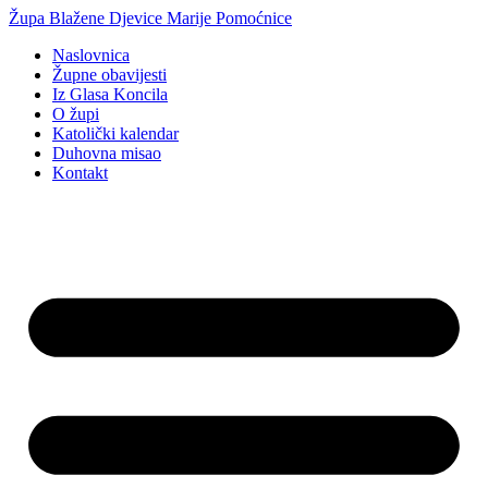
Idi
Župa Blažene Djevice Marije Pomoćnice
na
Naslovnica
sadržaj
Župne obavijesti
Iz Glasa Koncila
O župi
Katolički kalendar
Duhovna misao
Kontakt