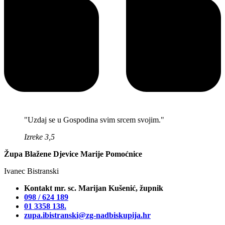
"Uzdaj se u Gospodina svim srcem svojim."
Izreke 3,5
Župa Blažene Djevice Marije Pomoćnice
Ivanec Bistranski
Kontakt mr. sc. Marijan Kušenić, župnik
098 / 624 189
01 3358 138‬.
zupa.ibistranski@zg-nadbiskupija.hr