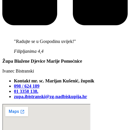
"Radujte se u Gospodinu uvijek!"
Filipljanima 4,4
Župa Blažene Djevice Marije Pomoćnice
Ivanec Bistranski
Kontakt mr. sc. Marijan Kušenić, župnik
098 / 624 189
01 3358 138‬.
zupa.ibistranski@zg-nadbiskupija.hr