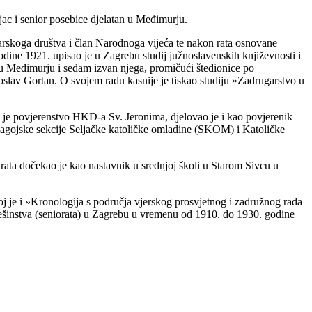
c i senior posebice djelatan u Međimurju.
darskoga društva i član Narodnoga vijeća te nakon rata osnovane
ne 1921. upisao je u Zagrebu studij južnoslavenskih književnosti i
a u Međimurju i sedam izvan njega, promičući štedionice po
oslav Gortan. O svojem radu kasnije je tiskao studiju »Zadrugarstvo u
e povjerenstvo HKD-a Sv. Jeronima, djelovao je i kao povjerenik
magojske sekcije Seljačke katoličke omladine (SKOM) i Katoličke
ta dočekao je kao nastavnik u srednjoj školi u Starom Sivcu u
oj je i »Kronologija s područja vjerskog prosvjetnog i zadružnog rada
instva (seniorata) u Zagrebu u vremenu od 1910. do 1930. godine