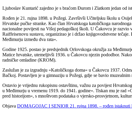
Ljuboslav Kuntarić zajedno je s braćom Đurom i Zlatkom jedan od is
Rođen je 21. rujna 1898. u Požegi. Završivši Učiteljsku školu u Osije
Hrvatske pučke stranke. Kao član Hrvatskoga katoličkoga narodnoga 
nacionalne povijesti na Višoj pedagoškoj školi. U Čakovcu je razvio v
Raiffeisenovu sustavu, organizirao je i držao knjigovodstvene tečaje.
Međimurju između dva rata«.
Godine 1925. postao je predsjednik Orlovskoga okružja za Međimurj
Matice hrvatske, utemeljivši 1936. u Čakovcu njezin pododbor. Nako
radničke omladine (KROM).
Zaslužan je za izgradnju »Katoličkoga doma« u Čakovcu 1937. Odmah 
Bačkoj. Postavljen je u gimnaziju u Požegi, gdje se bavio muzealnim
Ostavio je vrijednu rukopisnu ostavštinu, važnu za povijest Hrvatskog
u Međimurju u vremenu 1919. do 1941. godine«. Tiskan mu je rad »O
pred historijom«, s mnoštvom podataka o vjersko-prosvjetnom, kultu
Objava
DOMAGOJAC I SENIOR 21. rujna 1898. – rođen istaknuti kat