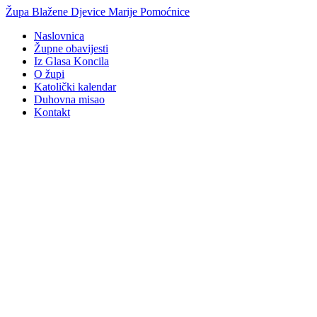
Idi
Župa Blažene Djevice Marije Pomoćnice
na
Naslovnica
sadržaj
Župne obavijesti
Iz Glasa Koncila
O župi
Katolički kalendar
Duhovna misao
Kontakt