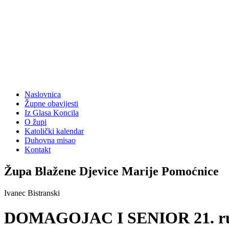
Naslovnica
Župne obavijesti
Iz Glasa Koncila
O župi
Katolički kalendar
Duhovna misao
Kontakt
Župa Blažene Djevice Marije Pomoćnice
Ivanec Bistranski
DOMAGOJAC I SENIOR 21. rujna 