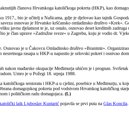
taknutijih članova Hrvatskoga katoličkoga pokreta (HKP), kao domagoja
ku 1917., bio je učitelj u Našicama, gdje je djelovao kao tajnik Gospo
saveza osnovao je Hrvatsko kršćansko omladinsko društvo »Krek«. Godi
eliku javnu djelatnost te je, uz ostalo, osnovao deset kreditnih zadrug
 Bio je član uprave »Zadružne sveze« u Zagrebu, koju je vodio dr. Vjek
e. Osnovao je u Čakovcu Omladinsko društvo »Branimir«. Organizirao j
n nesretnoga rasapa u HKP-u napustio je orlovski pokret i osnivao do
nakon mađarske okupacije Međimurja uhićen je i prognan. Svršetak ra
 radom. Umro je u Požegi 18. srpnja 1988.
a katoličkoga seniorata i HKP-a u cjelini, posebice u Međimurju, u koj
brana domagojskog pokreta pod vodstvom Hrvatskog katoličkog starješ
rnom i političkom radu domagojaca.
(L)
olički laik Ljuboslav Kuntarić
pojavila se prvi puta na
Glas Koncila
.