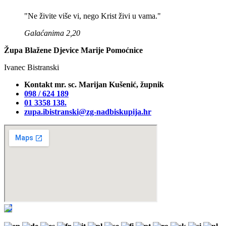
"Ne živite više vi, nego Krist živi u vama."
Galaćanima 2,20
Župa Blažene Djevice Marije Pomoćnice
Ivanec Bistranski
Kontakt mr. sc. Marijan Kušenić, župnik
098 / 624 189
01 3358 138‬.
zupa.ibistranski@zg-nadbiskupija.hr