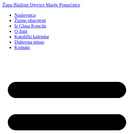
Idi
Župa Blažene Djevice Marije Pomoćnice
na
Naslovnica
sadržaj
Župne obavijesti
Iz Glasa Koncila
O župi
Katolički kalendar
Duhovna misao
Kontakt