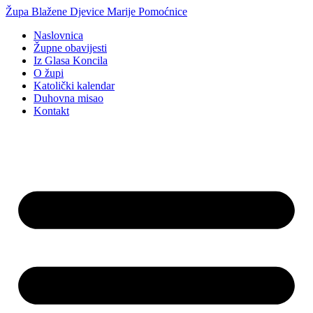
Idi
Župa Blažene Djevice Marije Pomoćnice
na
Naslovnica
sadržaj
Župne obavijesti
Iz Glasa Koncila
O župi
Katolički kalendar
Duhovna misao
Kontakt