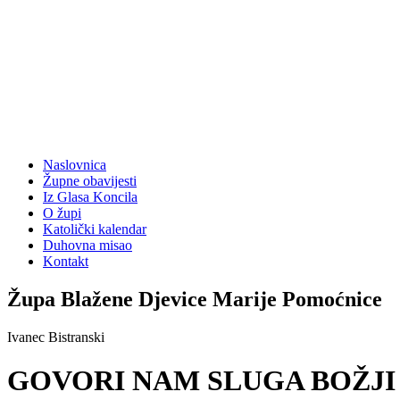
Naslovnica
Župne obavijesti
Iz Glasa Koncila
O župi
Katolički kalendar
Duhovna misao
Kontakt
Župa Blažene Djevice Marije Pomoćnice
Ivanec Bistranski
GOVORI NAM SLUGA BOŽJI FRA