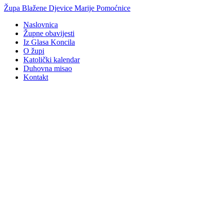
Idi
Župa Blažene Djevice Marije Pomoćnice
na
Naslovnica
sadržaj
Župne obavijesti
Iz Glasa Koncila
O župi
Katolički kalendar
Duhovna misao
Kontakt