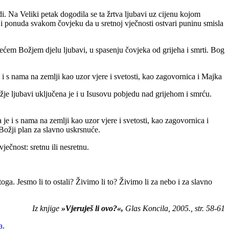
di. Na Veliki petak dogodila se ta žrtva ljubavi uz cijenu kojom
ja i ponuda svakom čovjeku da u sretnoj vječnosti ostvari puninu smisla
većem Božjem djelu ljubavi, u spasenju čovjeka od grijeha i smrti. Bog
 i s nama na zemlji kao uzor vjere i svetosti, kao zagovornica i Majka
žje ljubavi uključena je i u Isusovu pobjedu nad grijehom i smrću.
je i s nama na zemlji kao uzor vjere i svetosti, kao zagovornica i
Božji plan za slavno uskrsnuće.
ečnost: sretnu ili nesretnu.
. Jesmo li to ostali? Živimo li to? Živimo li za nebo i za slavno
Iz knjige
»Vjeruješ li ovo?«,
Glas Koncila, 2005., str. 58-61
a
.