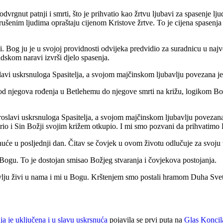
vrgnut patnji i smrti, što je prihvatio kao žrtvu ljubavi za spasenje lju
 skrušenim ljudima opraštaju cijenom Kristove žrtve. To je cijena spasen
ji. Bog ju je u svojoj providnosti odvijeka predvidio za suradnicu u naj
udskom naravi izvrši djelo spasenja.
slavi uskrsnuloga Spasitelja, a svojom majčinskom ljubavlju povezana je
 od njegova rođenja u Betle­hemu do njegove smrti na križu, logikom Bo
roslavi uskrsnuloga Spasitelja, a svojom majčinskom ljubavlju povezana 
rio i Sin Božji svojim križem otkupio. I mi smo pozvani da prihvatimo 
će u posljednji dan. Čitav se čovjek u ovom životu odlučuje za svoju vj
u Bogu. To je dostojan smisao Božjeg stvaranja i čovjekova postojanja.
ju živi u nama i mi u Bogu. Krštenjem smo postali hramom Duha Svetoga
ključena i u slavu uskrsnuća
pojavila se prvi puta na
Glas Koncil