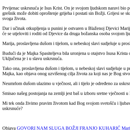
Prvijenac uskrsnuća je Isus Krist. On je svojom ljudskom naravi bio pod
grešnik može dobiti oproštenje grijeha i postati sin Božji. Grijesi se
svoga života.
Dar i učinak otkupljenja u punini je ostvaren u Blaženoj Djevici Mari
će se utjeloviti i roditi od Djevice da druga božanska osoba svojom lj
Marija, proslavljena dušom i tijelom, u nebeskoj slavi sudjeluje u pro
Budući da je Majka Spasiteljeva bila uronjena u otajstvo Isusa Krista
Uključena je i u slavu uskrsnuća.
Tako ona, proslavljena dušom i tijelom, u nebeskoj slavi sudjeluje u p
Majka, kao objava onog uzvišenog cilja života za koji nas je Bog stvo
Neumrlom dušom ulazimo u vječnost, ali i tijelo je određeno za uskrsnu
Smisao našeg postojanja na zemlji jest baš u izboru sretne vječnosti 
Mi tek onda živimo pravim životom kad Bog svojom svetošću i ljubavl
uskrsnuće?
Objava
GOVORI NAM SLUGA BOŽJI FRANJO KUHARIĆ Marija je u