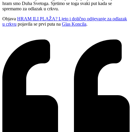
hram smo Duha Svetoga. Sjetimo se toga svaki put kada se
spremamo za odlazak u crkvu.
Objava
HRAM ILI PLAŽA? Ljeto i dolično odijevanje za odlazak
u crkvu
pojavila se prvi puta na
Glas Koncila
.