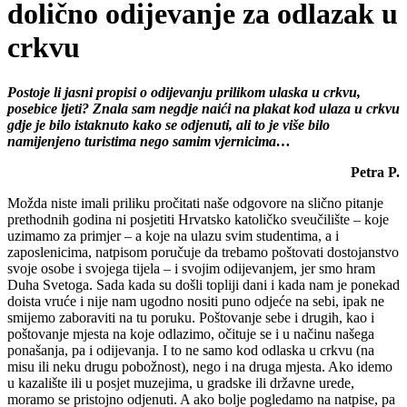
dolično odijevanje za odlazak u
crkvu
Postoje li jasni propisi o odijevanju prilikom ulaska u crkvu,
posebice ljeti? Znala sam negdje naići na plakat kod ulaza u crkvu
gdje je bilo istaknuto kako se odjenuti, ali to je više bilo
namijenjeno turistima nego samim vjernicima…
Petra P.
Možda niste imali priliku pročitati naše odgovore na slično pitanje
prethodnih godina ni posjetiti Hrvatsko katoličko sveučilište – koje
uzimamo za primjer – a koje na ulazu svim studentima, a i
zaposlenicima, natpisom poručuje da trebamo poštovati dostojanstvo
svoje osobe i svojega tijela – i svojim odijevanjem, jer smo hram
Duha Svetoga. Sada kada su došli topliji dani i kada nam je ponekad
doista vruće i nije nam ugodno nositi puno odjeće na sebi, ipak ne
smijemo zaboraviti na tu poruku. Poštovanje sebe i drugih, kao i
poštovanje mjesta na koje odlazimo, očituje se i u načinu našega
ponašanja, pa i odijevanja. I to ne samo kod odlaska u crkvu (na
misu ili neku drugu pobožnost), nego i na druga mjesta. Ako idemo
u kazalište ili u posjet muzejima, u gradske ili državne urede,
moramo se pristojno odjenuti. A ako bolje pogledamo na natpise, pa