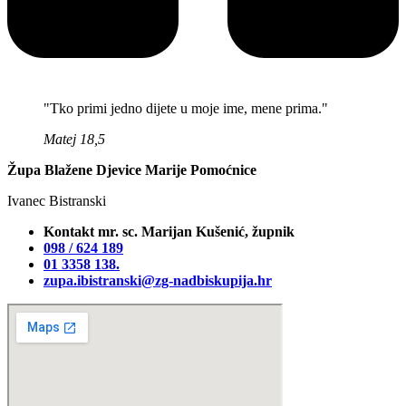
"Tko primi jedno dijete u moje ime, mene prima."
Matej 18,5
Župa Blažene Djevice Marije Pomoćnice
Ivanec Bistranski
Kontakt mr. sc. Marijan Kušenić, župnik
098 / 624 189
01 3358 138‬.
zupa.ibistranski@zg-nadbiskupija.hr