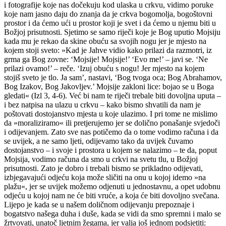
i fotografije koje nas dočekuju kod ulaska u crkvu, vidimo poruke
koje nam jasno daju do znanja da je crkva bogomolja, bogoštovni
prostor i da ćemo ući u prostor koji je svet i da ćemo u njemu biti u
Božjoj prisutnosti. Sjetimo se samo riječi koje je Bog uputio Mojsiju
kada mu je rekao da skine obuću sa svojih nogu jer je mjesto na
kojem stoji sveto: »Kad je Jahve vidio kako prilazi da razmotri, iz
grma ga Bog zovne: ‘Mojsije! Mojsije!’ ‘Evo me!’ – javi se. ‘Ne
prilazi ovamo!’ – reče. ‘Izuj obuću s nogu! Jer mjesto na kojem
stojiš sveto je tlo. Ja sam’, nastavi, ‘Bog tvoga oca; Bog Abrahamov,
Bog Izakov, Bog Jakovljev.’ Mojsije zakloni lice: bojao se u Boga
gledati« (Izl 3, 4-6). Već bi nam te riječi trebale biti dovoljna uputa –
i bez natpisa na ulazu u crkvu – kako bismo shvatili da nam je
poštovati dostojanstvo mjesta u koje ulazimo. I pri tome ne mislimo
da »moraliziramo« ili pretjerujemo jer se dolično ponašanje svjedoči
i odijevanjem. Zato sve nas potičemo da o tome vodimo računa i da
se uvijek, a ne samo ljeti, odijevamo tako da uvijek čuvamo
dostojanstvo – i svoje i prostora u kojem se nalazimo – te da, poput
Mojsija, vodimo računa da smo u crkvi na svetu tlu, u Božjoj
prisutnosti. Zato je dobro i trebali bismo se prikladno odijevati,
izbjegavajući odjeću koja može sličiti na onu u kojoj idemo »na
plažu«, jer se uvijek možemo odjenuti u jednostavnu, a opet udobnu
odjeću u kojoj nam ne će biti vruće, a koja će biti dovoljno svečana.
Lijepo je kada se u našem doličnom odijevanju prepoznaje i
bogatstvo našega duha i duše, kada se vidi da smo spremni i malo se
žrtvovati, unatoč ljetnim žegama, jer valja još jednom podsjetiti: