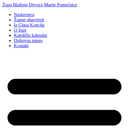
Idi
Župa Blažene Djevice Marije Pomoćnice
na
Naslovnica
sadržaj
Župne obavijesti
Iz Glasa Koncila
O župi
Katolički kalendar
Duhovna misao
Kontakt