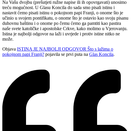
Na Vašu dvojbu (prešutjeti ružne napise ili ih opovrgavati) unosimo
treću mogućnost. U Glasu Koncila do sada smo pisali istinu i
nastavit ćemo pisati istinu o pokojnom papi Franji, o onome što je
učinio u svojem pontifikatu, o onome što je ostavio kao svoju pisanu
duhovnu baštinu i o onome po čemu ćemo ga pamtiti kao pastira
naše svete katoličke i apostolske Crkve, kako molimo u Vjerovanju.
Istina je najbolji odgovor na laži i uvrjede i protiv istine nitko ne
može.
Objava
ISTINA JE NAJBOLJI ODGOVOR Što s lažima o
pokojnom papi Franji?
pojavila se prvi puta na
Glas Koncila
.