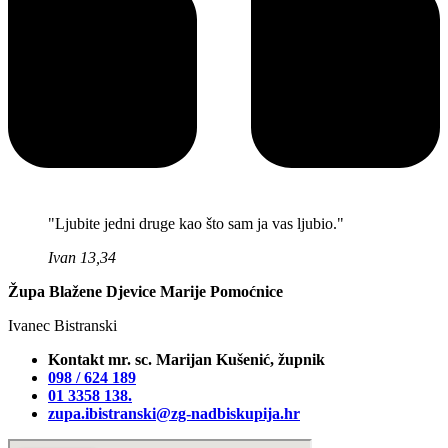
"Ljubite jedni druge kao što sam ja vas ljubio."
Ivan 13,34
Župa Blažene Djevice Marije Pomoćnice
Ivanec Bistranski
Kontakt mr. sc. Marijan Kušenić, župnik
098 / 624 189
01 3358 138‬.
zupa.ibistranski@zg-nadbiskupija.hr