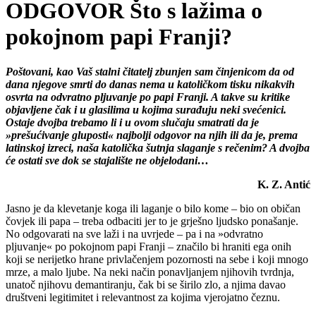
ODGOVOR Što s lažima o
pokojnom papi Franji?
Poštovani, kao Vaš stalni čitatelj zbunjen sam činjenicom da od
dana njegove smrti do danas nema u katoličkom tisku nikakvih
osvrta na odvratno pljuvanje po papi Franji. A takve su kritike
objavljene čak i u glasilima u kojima surađuju neki svećenici.
Ostaje dvojba trebamo li i u ovom slučaju smatrati da je
»prešućivanje gluposti« najbolji odgovor na njih ili da je, prema
latinskoj izreci, naša katolička šutnja slaganje s rečenim? A dvojba
će ostati sve dok se stajalište ne objelodani…
K.
Z. Antić
Jasno je da klevetanje koga ili laganje o bilo kome – bio on običan
čovjek ili papa – treba odbaciti jer to je grješno ljudsko ponašanje.
No odgovarati na sve laži i na uvrjede – pa i na »odvratno
pljuvanje« po pokojnom papi Franji – značilo bi hraniti ega onih
koji se nerijetko hrane privlačenjem pozornosti na sebe i koji mnogo
mrze, a malo ljube. Na neki način ponavljanjem njihovih tvrdnja,
unatoč njihovu demantiranju, čak bi se širilo zlo, a njima davao
društveni legitimitet i relevantnost za kojima vjerojatno čeznu.