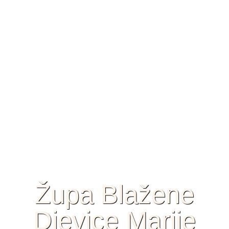
Župa Blažene
Djevice Marije