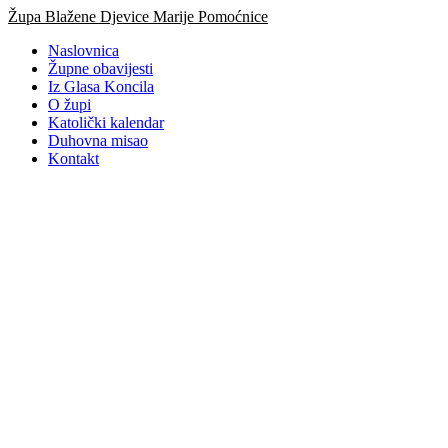
Idi
Župa Blažene Djevice Marije Pomoćnice
na
Naslovnica
sadržaj
Župne obavijesti
Iz Glasa Koncila
O župi
Katolički kalendar
Duhovna misao
Kontakt