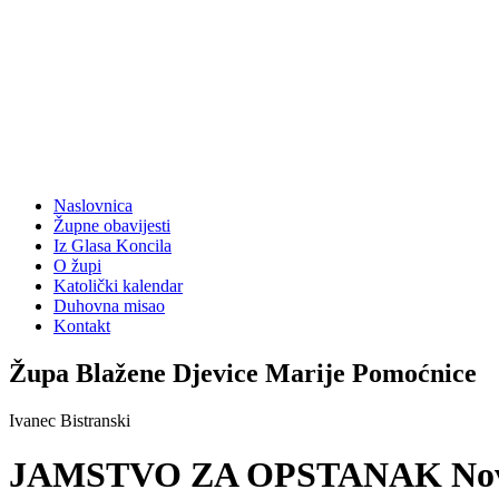
Naslovnica
Župne obavijesti
Iz Glasa Koncila
O župi
Katolički kalendar
Duhovna misao
Kontakt
Župa Blažene Djevice Marije Pomoćnice
Ivanec Bistranski
JAMSTVO ZA OPSTANAK Novo g