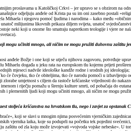
ntnijim proslavama u Katoličkoj Crkvi – jer upravo se s obzirom na odno
šnjice odjeljuju anđele od Krista pa su im oni zasebno postali »religija«
đela Mihaela i njegovu pomoć ljudima i narodima – kako među »običnim
atoč milijunima likovnih prikaza diljem svijeta, unatoč svjedočanstvim
a postoje neki koji u onome što smatraju napretkom teologije i vjere ne 
svetaca).
ji mogu učiniti mnogo, ali ničim ne mogu pružiti duhovnu zaštitu jer, 
nosi anđele Božje i one koji se utječu njihovu zagovoru, potvrđuje uprav
u Mihaelu događa u jeku rata na europskom tlu kojemu prijeti proširenj
jednjih mjeseci nadvile ideološke kandže rodne i srodnih joj ideologija
ko će čovjeku, tko će obiteljima, tko će narodu pomoći u izbavljenju od
zlorabe umjetnost s ciljem da rastoče kršćanske vrijednosti do nakaznos
m imenom i riječju pomažu u širenju kulture smrti, od pobačaja do eutanaz
i plemenitih ljudi koji mogu učiniti mnogo, ali ničim ne mogu pružiti 
est stoljeća kršćanstva na hrvatskom tlu, nego i zavjet za opstanak Cr
braće«, koji se slavi u mnogim njima posvećenim vjerničkim zajednicam
kih vjernika laika, koje su poduprli na početku tek pojedini svećenici,
u zaštitu od zla koju može izvojevati »vojvoda vojske nebeske«. U tome