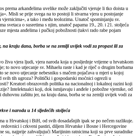
s prema arkanđelima uvelike može zaključiti vjeruje li tko doista u
. Misli se prije svega na to postoji li stvarna vjera u postojanje
 vjernicima«, a tako i među teolozima. Unatoč spominjanju sv.
a svetaca o susretima s njim, unatoč papama 19., 20. i 21. stoljeća
nalaze mjesta anđelima i pučkoj pobožnosti (takvi rado rabe pojam
na kraju dana, borba se na zemlji uvijek vodi za propast ili za
o živa vjera ljudi, vjera naroda koja u posljednje vrijeme u hrvatskom
e; to novo utjecanje sv. Mihaelu raste i kad je riječ o drugim borbama
; to se novo utjecanje nebesniku s mačem pojačava u mjeri u kojoj
 svih tih ugroza? Politički i gospodarski moćnici ogrezli u
ti? Kreatori obrazovnih politika na nacionalnoj i lokalnoj razini koji
ije? Intelektualci koji, dok ismijavaju i anđele i pobožne vjernike, od
duhovnu zaštitu jer, na kraju dana, borba se na zemlji uvijek vodi za
kve i naroda u 14 sljedećih stoljeća
a u Hrvatskoj i BiH, od svih dosadašnjih ipak se po nečem razlikuje.
 redovnici i crkveni pastiri, diljem Hrvatske i Bosne i Hercegovine
 su, najprije zahvaljujući Marijinim ratnicima koji su prve suradnike