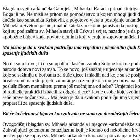
Blagdan svetih arkanđela Gabrijela, Mihaela i Rafaela pripada intriga
Boga ili ne. Ne misli se pritom na pomodarstvo u kojem mnogi ljudi dana
anđela kao suradnika Kristovih, a pogotovo vjera u postojanje arkan
Mihaela u Svetom pismu, unatoč katekizamskomu jamstvu da postoji, un
koji su pod zaštitu sv. Mihaela stavljali Crkvu i svijet, nazadno je d
»pobožne babe« kada govore o onima koji vjeruju u zagovor anđela i 
Ma jasno je da u svakom području ima vrijednih i plemenitih ljudi ko
spasenje ljudskih duša
No da su u krivu, ili da su upali u klasičnu zamku Sotone koji ne pod
narodu dobiva novi zamah. To se novo, još snažnije utjecanje arkanđel
koje se sažimlju u borbama za duše djece i mladih nad koje su se posl
hrvatskomu narodu prijeti izumiranje na zemlji koja mu je darovana. T
poslušničkom mentalitetu prema još moćnijima od sebe? Umjetnici koji 
bi roditelje praktički izbacili iz odgoja djece? Javne osobe koje svoji
sebe prave božanstva… Ma jasno je da u svakom području ima vrijednih 
propast ili za spasenje ljudskih duša.
Bit će to četrnaest kipova kao zahvala ne samo za dosadašnjih četrna
Ovogodišnji blagdan sv. Mihaela arkanđela i njegove »arkanđelske su
Zahvaljujući golemomu entuzijazmu koji je krenuo od nekolicine hrvats
postavljaju se kipovi sv. Mihaela arkanđela kao znak pouzdanja u Božj