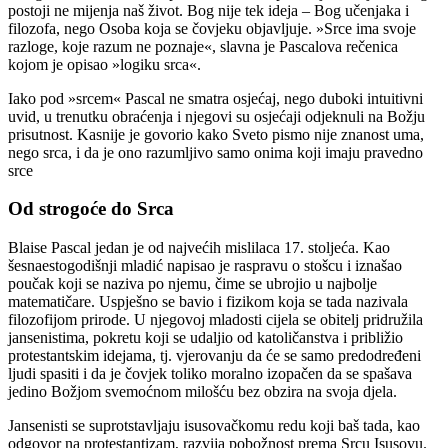
postoji ne mijenja naš život. Bog nije tek ideja – Bog učenjaka i
filozofa, nego Osoba koja se čovjeku objavljuje. »Srce ima svoje
razloge, koje razum ne poznaje«, slavna je Pascalova rečenica
kojom je opisao »logiku srca«.
Iako pod »srcem« Pascal ne smatra osjećaj, nego duboki intuitivni
uvid, u trenutku obraćenja i njegovi su osjećaji odjeknuli na Božju
prisutnost. Kasnije je govorio kako Sveto pismo nije znanost uma,
nego srca, i da je ono razumljivo samo onima koji imaju pravedno
srce
Od strogoće do Srca
Blaise Pascal jedan je od najvećih mislilaca 17. stoljeća. Kao
šesnaestogodišnji mladić napisao je raspravu o stošcu i iznašao
poučak koji se naziva po njemu, čime se ubrojio u najbolje
matematičare. Uspješno se bavio i fizikom koja se tada nazivala
filozofijom prirode. U njegovoj mladosti cijela se obitelj pridružila
jansenistima, pokretu koji se udaljio od katoličanstva i približio
protestantskim idejama, tj. vjerovanju da će se samo predodređeni
ljudi spasiti i da je čovjek toliko moralno izopačen da se spašava
jedino Božjom svemoćnom milošću bez obzira na svoja djela.
Jansenisti se suprotstavljaju isusovačkomu redu koji baš tada, kao
odgovor na protestantizam, razvija pobožnost prema Srcu Isusovu.