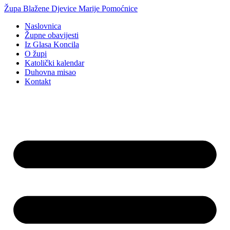
Idi
Župa Blažene Djevice Marije Pomoćnice
na
Naslovnica
sadržaj
Župne obavijesti
Iz Glasa Koncila
O župi
Katolički kalendar
Duhovna misao
Kontakt