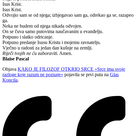
Isus Krist.
Isus Krist.
Odvojio sam se od njega; izbjegavao sam ga, odrekao ga se, razapeo
ga.
Neka ne budem od njega nikada odvojen.
On se čuva samo putovima naučavanim u evanđelju.
Potpuno i slatko odricanje.
Potpuno predanje Isusu Kristu i mojemu ravnatelju.
Vječno u radosti za jedan dan kušnje na zemlji.
Riječi tvojih ne ću zaboraviti.
Amen.
Blaise Pascal
Objava
KAKO JE FILOZOF OTKRIO SRCE »Srce ima svoje
razloge koje razum ne poznaje«
pojavila se prvi puta na
Glas
Koncila
.