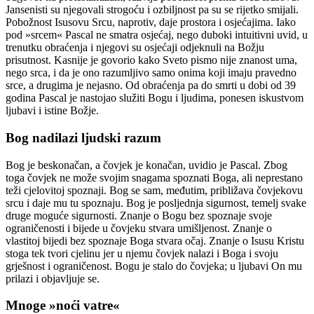
Jansenisti su njegovali strogoću i ozbiljnost pa su se rijetko smijali.
Pobožnost Isusovu Srcu, naprotiv, daje prostora i osjećajima. Iako
pod »srcem« Pascal ne smatra osjećaj, nego duboki intuitivni uvid, u
trenutku obraćenja i njegovi su osjećaji odjeknuli na Božju
prisutnost. Kasnije je govorio kako Sveto pismo nije znanost uma,
nego srca, i da je ono razumljivo samo onima koji imaju pravedno
srce, a drugima je nejasno. Od obraćenja pa do smrti u dobi od 39
godina Pascal je nastojao služiti Bogu i ljudima, ponesen iskustvom
ljubavi i istine Božje.
Bog nadilazi ljudski razum
Bog je beskonačan, a čovjek je konačan, uvidio je Pascal. Zbog
toga čovjek ne može svojim snagama spoznati Boga, ali neprestano
teži cjelovitoj spoznaji. Bog se sam, međutim, približava čovjekovu
srcu i daje mu tu spoznaju. Bog je posljednja sigurnost, temelj svake
druge moguće sigurnosti. Znanje o Bogu bez spoznaje svoje
ograničenosti i bijede u čovjeku stvara umišljenost. Znanje o
vlastitoj bijedi bez spoznaje Boga stvara očaj. Znanje o Isusu Kristu
stoga tek tvori cjelinu jer u njemu čovjek nalazi i Boga i svoju
grješnost i ograničenost. Bogu je stalo do čovjeka; u ljubavi On mu
prilazi i objavljuje se.
Mnoge »noći vatre«