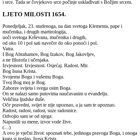
i srce. Tada se čovjekovo srce počinje usklađivati s Božjim srcem.
LJETO MILOSTI 1654.
Ponedjeljak, 23. studenoga, na dan svetoga Klementa, pape i
mučenika, i drugih martirologija,
uoči svetoga Krševana, mučenika i drugih,
od oko 10 i pol sati navečer do oko ponoći i pol.
Vatra.
I Bog Abrahamov, Bog Izakov, Bog Jakovljev,
a ne filozofa i učenjaka.
Izvjesnost. Izvjesnost. Osjećaj. Radost. Mir.
Bog Isusa Krista.
Svojemu Bogu i vašemu Bogu.
Tvoj Bog moj je Bog.
Zaborav svijeta i svega osim Boga.
On se nalazi samo putovima naučavanim u evanđelju.
Veličina ljudske duše.
Oče pravedni, svijet te nije upoznao, a ja sam te upoznao.
Radost, radost, radost, suze radosnice.
Odvojio sam se od njega:
Napustili su mene, izvor vode žive.
(…)
A ovo je vječni život: spoznati tebe, jedinoga pravoga Boga, i onoga
koga si poslao, Isusa Krista.