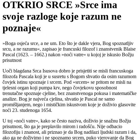
OTKRIO SRCE »Srce ima
svoje razloge koje razum ne
poznaje«
»Boga osjeća srce, a ne um. Eto što je dakle vjera, Bog spoznatljiv
srcu, a ne razumu«, zapisao je francuski filozof i znanstvenik Blaise
Pascal (1623. – 1662.) nakon »noći vatre« u kojoj je iskusio Božju
prisutnost
Uoči blagdana Srca Isusova dobro je prisjetiti se misli francuskoga
filozofa Pascala koji je u susretu s Bogom shvatio da osim razumom
čovjek istinu spoznaje i srcem. Pod »srcem« se pritom ne misli na
tjelesni organ koji pumpa krv, nego čovjekovu sposobnost
trenutačne spoznaje cjeline, bez znanstvenoga pokusa i matematičke
analize. Bog je najveća cjelina, shvatio je Pascal ne samo
promišljanjem, nego i mističkim iskustvom koje je doživio glasovite
noći 23. studenoga 1654.
U toj »noći vatre«, kako se često naziva, doživio je snažnu Božju
prisutnost, što ga je preplavilo mirom i radošću. Nije odbacio
filozofiju i znanost, ali priznao je da Bog nadilazi ljudski razum i da,
ako ga ne doživimo i ne spoznamo srcem, puko vjerovanje da Bog