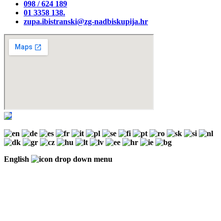
098 / 624 189
01 3358 138‬.
zupa.ibistranski@zg-nadbiskupija.hr
English