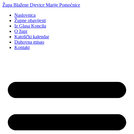
Idi
Župa Blažene Djevice Marije Pomoćnice
na
Naslovnica
sadržaj
Župne obavijesti
Iz Glasa Koncila
O župi
Katolički kalendar
Duhovna misao
Kontakt