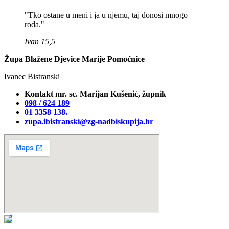
"Tko ostane u meni i ja u njemu, taj donosi mnogo
roda."
Ivan 15,5
Župa Blažene Djevice Marije Pomoćnice
Ivanec Bistranski
Kontakt mr. sc. Marijan Kušenić, župnik
098 / 624 189
01 3358 138‬.
zupa.ibistranski@zg-nadbiskupija.hr