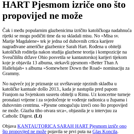
HART Pjesmom izriče ono što
propovijed ne može
Čak i među popularnim glazbenicima izričito katoličkoga nadahnuća
rijetki se mogu podičiti time da su skladali misu. No »Misa sv.
Marije Magdalene« tek je jedna od duhovnih crtica karijere
nagrađivane američke glazbenice Sarah Hart. Rođena u obitelji
katoličkih roditelja nakon studija glazbene teorija i kompozicije na
Sveučilištu države Ohio posvetila se kantautorskoj karijeri tijekom
koje je objavila 13 albuma, stekavši pjesmom »Better Than A
Hallelujah« s albuma »Somewhere Down the Road« nominaciju za
Grammy.
No najveće joj je priznanje uz uvrštavanje njezinih skladba u
katoličke kantuale došlo 2013., kada je nastupila pred papom
Franjom na Svjetskom susretu obitelji u Rimu. Uz koncertne turneje
pronalazi vrijeme i za svjedočenje te vođenje radionica u župama i
duhovnim centrima. »Pjesme omogućuju izreći ono što propovijed
ne može. Glazba tiho otvara srca«, objasnila je u intervjuu za
Catholic Digest.
(Lt)
Objava
KANTAUTORICA SARAH HART Pjesmom izriče ono
što propovijed ne može
pojavila se prvi puta na
Glas Koncila
.