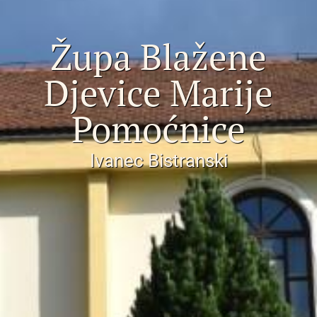
Župa Blažene
Djevice Marije
Pomoćnice
Ivanec Bistranski