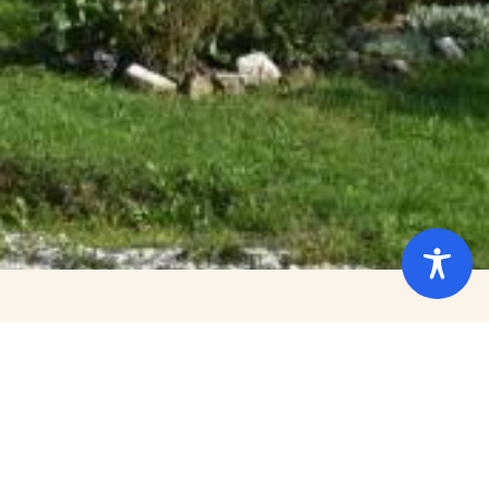
KLJUČ KOJI ELIOTOVU
»PUSTU ZEMLJU«
OTVARA ADVENTSKOJ
NADI O novom