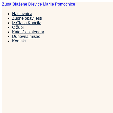
Idi
Župa Blažene Djevice Marije Pomoćnice
na
sadržaj
Naslovnica
Župne obavijesti
Iz Glasa Koncila
O župi
Katolički kalendar
Duhovna misao
Kontakt