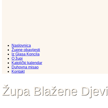
Naslovnica
Župne obavijesti
Iz Glasa Koncila
O župi
Katolički kalendar
Duhovna misao
Kontakt
Župa Blažene Djev