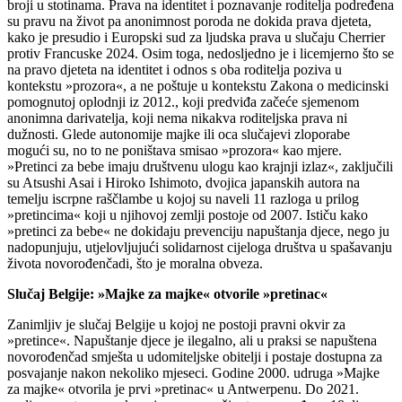
broji u stotinama. Prava na identitet i poznavanje roditelja podređena
su pravu na život pa anonimnost poroda ne dokida prava djeteta,
kako je presudio i Europski sud za ljudska prava u slučaju Cherrier
protiv Francuske 2024. Osim toga, nedosljedno je i licemjerno što se
na pravo djeteta na identitet i odnos s oba roditelja poziva u
kontekstu »prozora«, a ne poštuje u kontekstu Zakona o medicinski
pomognutoj oplodnji iz 2012., koji predviđa začeće sjemenom
anonimna darivatelja, koji nema nikakva roditeljska prava ni
dužnosti. Glede autonomije majke ili oca slučajevi zloporabe
mogući su, no to ne poništava smisao »prozora« kao mjere.
»Pretinci za bebe imaju društvenu ulogu kao krajnji izlaz«, zaključili
su Atsushi Asai i Hiroko Ishimoto, dvojica japanskih autora na
temelju iscrpne raščlambe u kojoj su naveli 11 razloga u prilog
»pretincima« koji u njihovoj zemlji postoje od 2007. Ističu kako
»pretinci za bebe« ne dokidaju prevenciju napuštanja djece, nego ju
nadopunjuju, utjelovljujući solidarnost cijeloga društva u spašavanju
života novorođenčadi, što je moralna obveza.
Slučaj Belgije: »Majke za majke« otvorile »pretinac«
Zanimljiv je slučaj Belgije u kojoj ne postoji pravni okvir za
»pretince«. Napuštanje djece je ilegalno, ali u praksi se napuštena
novorođenčad smješta u udomiteljske obitelji i postaje dostupna za
posvajanje nakon nekoliko mjeseci. Godine 2000. udruga »Majke
za majke« otvorila je prvi »pretinac« u Antwerpenu. Do 2021.