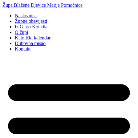
Idi
Župa Blažene Djevice Marije Pomoćnice
na
Naslovnica
sadržaj
Župne obavijesti
Iz Glasa Koncila
O župi
Katolički kalendar
Duhovna misao
Kontakt