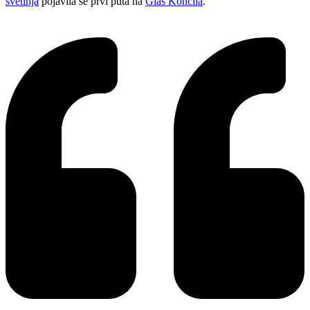
svetinja
pojavila se prvi puta na
Glas Koncila
.