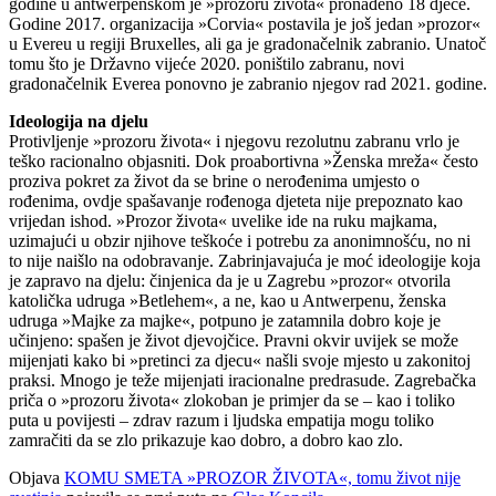
godine u antwerpenskom je »prozoru života« pronađeno 18 djece.
Godine 2017. organizacija »Corvia« postavila je još jedan »prozor«
u Evereu u regiji Bruxelles, ali ga je gradonačelnik zabranio. Unatoč
tomu što je Državno vijeće 2020. poništilo zabranu, novi
gradonačelnik Everea ponovno je zabranio njegov rad 2021. godine.
Ideologija na djelu
Protivljenje »prozoru života« i njegovu rezolutnu zabranu vrlo je
teško racionalno objasniti. Dok proabortivna »Ženska mreža« često
proziva pokret za život da se brine o nerođenima umjesto o
rođenima, ovdje spašavanje rođenoga djeteta nije prepoznato kao
vrijedan ishod. »Prozor života« uvelike ide na ruku majkama,
uzimajući u obzir njihove teškoće i potrebu za anonimnošću, no ni
to nije naišlo na odobravanje. Zabrinjavajuća je moć ideologije koja
je zapravo na djelu: činjenica da je u Zagrebu »prozor« otvorila
katolička udruga »Betlehem«, a ne, kao u Antwerpenu, ženska
udruga »Majke za majke«, potpuno je zatamnila dobro koje je
učinjeno: spašen je život djevojčice. Pravni okvir uvijek se može
mijenjati kako bi »pretinci za djecu« našli svoje mjesto u zakonitoj
praksi. Mnogo je teže mijenjati iracionalne predrasude. Zagrebačka
priča o »prozoru života« zlokoban je primjer da se – kao i toliko
puta u povijesti – zdrav razum i ljudska empatija mogu toliko
zamračiti da se zlo prikazuje kao dobro, a dobro kao zlo.
Objava
KOMU SMETA »PROZOR ŽIVOTA«, tomu život nije