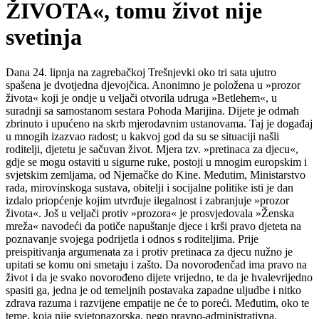
ŽIVOTA«, tomu život nije
svetinja
Dana 24. lipnja na zagrebačkoj Trešnjevki oko tri sata ujutro
spašena je dvotjedna djevojčica. Anonimno je položena u »prozor
života« koji je ondje u veljači otvorila udruga »Betlehem«, u
suradnji sa samostanom sestara Pohoda Marijina. Dijete je odmah
zbrinuto i upućeno na skrb mjerodavnim ustanovama. Taj je događaj
u mnogih izazvao radost; u kakvoj god da su se situaciji našli
roditelji, djetetu je sačuvan život. Mjera tzv. »pretinaca za djecu«,
gdje se mogu ostaviti u sigurne ruke, postoji u mnogim europskim i
svjetskim zemljama, od Njemačke do Kine. Međutim, Ministarstvo
rada, mirovinskoga sustava, obitelji i socijalne politike isti je dan
izdalo priopćenje kojim utvrđuje ilegalnost i zabranjuje »prozor
života«. Još u veljači protiv »prozora« je prosvjedovala »Ženska
mreža« navodeći da potiče napuštanje djece i krši pravo djeteta na
poznavanje svojega podrijetla i odnos s roditeljima. Prije
preispitivanja argumenata za i protiv pretinaca za djecu nužno je
upitati se komu oni smetaju i zašto. Da novorođenčad ima pravo na
život i da je svako novorođeno dijete vrijedno, te da je hvalevrijedno
spasiti ga, jedna je od temeljnih postavaka zapadne uljudbe i nitko
zdrava razuma i razvijene empatije ne će to poreći. Međutim, oko te
teme, koja nije svjetonazorska, nego pravno-administrativna,