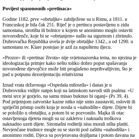
Povijest spasonosnih »pretinaca«
Godine 1182. prve »obrtaljke« zabilježene su u Rimu, a 1811. u
Francuskoj je bila čak 251. Riječ je o pretincu postavljenu u zidu
samostana, sirotišta ili bolnice u kojem se anonimno moglo ostaviti
novorođenče, koje bi se »obrtanjem« našlo na sigurnom i zbrinulo.
Dubrovačka Republika uvela je dvije obrtaljke 1342., a od 1290. u
samostanu sv. Klare postojao je azil za napuštenu djecu.
»Prozor« ili »pretinac života« nije svjetonazorska tema, no njezina je
ideologizacija primjer kako nešto toliko dobro poput spašavanja
novorođene djevojčice može biti proglašeno neprihvatljivim, što je
pad u potpunu dezorijentaciju relativizma
Iznad vrata državnoga »Ospedala milosrđa« i danas je u
Dubrovniku vidljiv natpis koji na latinskom navodi stih psalma: »U
meni srce je gorjelo, na samu misao buknuo bi oganj« (Ps 39, 4).
Pod prijetnjom zatvorske kazne nitko nije smio zaustaviti, osloviti ili
spriječiti pristup osobi koja je nosila u »nahodište« dijete. Dijete bi
se položilo u obrtaljku, a potom bi se pozvonilo. Majka ili otac
ostavljenoga djeteta mogli su uz zakletvu i naknadu troškova
naknadno uzeti dijete. Siromašni roditelji nisu morali ništa platiti.
Nevjenčane trudnice mogle su se staviti pod zaštitu »nahodišta« i
anonimno roditi. Djeca su povjeravana dojiljama i potom davana na