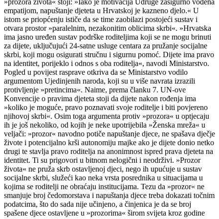
»prozora života« stoji: »Iako je motivacija Udruge zasigurno vođena
empatijom, napuštanje djeteta u Hrvatskoj je kazneno djelo.« U
istom se priopćenju ističe da se time zaobilazi postojeći sustav i
otvara prostor »paralelnim, nezakonitim oblicima skrbi«. »Hrvatska
ima jasno uređen sustav podrške roditeljima koji se ne mogu brinuti
za dijete, uključujući 24-satne usluge centara za pružanje socijalne
skrbi, koji mogu osigurati stručnu i sigurnu pomoć. Dijete ima pravo
na identitet, porijeklo i odnos s oba roditelja«, navodi Ministarstvo.
Pogled u povijest rasprave otkriva da se Ministarstvo vodilo
argumentom Ujedinjenih naroda, koji su u više navrata izrazili
protivljenje »pretincima«. Naime, prema članku 7. UN-ove
Konvencije o pravima djeteta stoji da dijete nakon rođenja ima
»koliko je moguće, pravo poznavati svoje roditelje i biti povjereno
njihovoj skrbi«. Osim toga argumenta protiv »prozora« u optjecaju
ih je još nekoliko, od kojih je neke upotrijebila »Ženska mreža« u
veljači: »prozor« navodno potiče napuštanje djece, ne spašava dječje
živote i potencijalno krši autonomiju majke ako je dijete donio netko
drugi te stavlja pravo roditelja na anonimnost ispred prava djeteta na
identitet. Ti su prigovori u bitnom nelogični i neodrživi. »Prozor
života« ne pruža skrb ostavljenoj djeci, nego ih upućuje u sustav
socijalne skrbi, služeći kao neka vrsta posrednika u situacijama u
kojima se roditelji ne obraćaju institucijama. Tezu da »prozor« ne
smanjuje broj čedomorstava i napuštanja djece treba dokazati točnim
podatcima, što do sada nije učinjeno, a činjenica je da se broj
spašene djece ostavljene u »prozorima« širom svijeta kroz godine