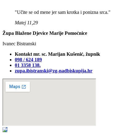
"Učite se od mene jer sam krotka i ponizna srca."
Matej 11,29
Župa Blažene Djevice Marije Pomoćnice
Ivanec Bistranski
Kontakt mr. sc. Marijan Kušenić, župnik
098 / 624 189
01 3358 138‬.
zupa.ibistranski@zg-nadbiskupija.hr