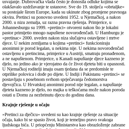
usvajanje. Dubrovačka vlada često je donosila odluke kojima se
olakšavalo uzdržavanje te ustanove. Sve do 19. stoljeća »obrtaljke«
su postojale širom Europe, kada su ukinute zbog promjene pravnoga
okvira. Pretinci su ponovno uvedeni 1952. u Njemačkoj, a nakon
2000. u nizu zemalja, uz razna pravna rješenja. Primjerice, u
Johannesburgu su 1999. »pretinci« otvoreni nakon što je lokalni
pastor primijetio mnogo napuštene novorođenčadi. U Hamburgu je
»pretinac« 2000. uveden nakon niza slučajeva ostavljene i mrtve
djece. U nekim zemljama u kojima »pretinci« funkcioniraju
anonimni je porod legalan, u nekima nije. U nekima novorođenčad
ostavljenu u pretincima, primjerice u Austriji, smatraju pronađenom,
a ne napuštenom. Primjerice, u Kanadi napuštanje djece kazneno je
djelo, no jedino ako je vjerojatno da će život djeteta biti u opasnosti.
U Njemačkoj roditelji imaju osam tjedana da se predomisle te
otprilike polovica i dođe po dijete. U Indiji i Pakistanu »pretinci« se
postavljaju s posebnom svrhom sprječavanja čedomorstva
djevojčica. U Hrvatskoj anonimni porod nije legalan, a napuštanje
djeteta kazneno je djelo, no majka u teškoćama može nakon poroda
ostati u Domu za nezbrinutu djecu do godinu dana.
Krajnje rješenje u očaju
»Pretinci za dječicu« uvedeni su kao krajnje rješenje za situacije
očaja, kako bi se spasio život, koji je temeljno pravo svakoga
ljudskoga bića. U priopćenju Ministarstva kao obrazloženje zabrane