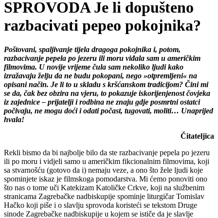
SPROVODA Je li dopušteno
razbacivati pepeo pokojnika?
Poštovani, spaljivanje tijela dragoga pokojnika i, potom,
razbacivanje pepela po jezeru ili moru viđala sam u američkim
filmovima. U novije vrijeme čula sam nekoliko ljudi kako
izražavaju želju da ne budu pokopani, nego »otpremljeni« na
opisani način. Je li to u skladu s kršćanskom tradicijom? Čini mi
se da, čak bez obzira na vjeru, to pokazuje iskorijenjenost čovjeka
iz zajednice – prijatelji i rodbina ne znaju gdje posmrtni ostatci
počivaju, ne mogu doći i odati počast, tugovati, moliti… Unaprijed
hvala!
Čitateljica
Rekli bismo da bi najbolje bilo da ste razbacivanje pepela po jezeru
ili po moru i vidjeli samo u američkim fikcionalnim filmovima, koji
sa stvarnošću (gotovo da i) nemaju veze, a ono što žele ljudi koje
spominjete iskaz je filmskoga pomodarstva. Mi ćemo ponoviti ono
što nas o tome uči Katekizam Katoličke Crkve, koji na službenim
stranicama Zagrebačke nadbiskupije spominje liturgičar Tomislav
Hačko koji piše i o slavlju sprovoda koristeći se tekstom Druge
sinode Zagrebačke nadbiskupije u kojem se ističe da je slavlje