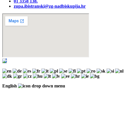
01 3358 138‬.
zupa.ibistranski@zg-nadbiskupija.hr
English