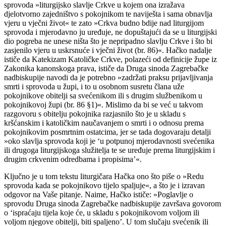
sprovoda »liturgijsko slavlje Crkve u kojem ona izražava
djelotvorno zajedništvo s pokojnikom te naviješta i sama obnavlja
vjeru u vječni život« te zato »Crkva budno bdije nad liturgijom
sprovoda i mjerodavno ju uređuje, ne dopuštajući da se u liturgijski
dio pogreba ne unese ništa što je nepripadno slavlju Crkve i što bi
zasjenilo vjeru u uskrsnuće i vječni život (br. 86)«. Hačko nadalje
ističe da Katekizam Katoličke Crkve, polazeći od definicije župe iz
Zakonika kanonskoga prava, ističe da Druga sinoda Zagrebačke
nadbiskupije navodi da je potrebno »zadržati praksu prijavljivanja
smrti i sprovoda u župi, i to u osobnom susretu člana uže
pokojnikove obitelji sa svećenikom ili s drugim službenikom u
pokojnikovoj župi (br. 86 §1)«. Mislimo da bi se već u takvom
razgovoru s obitelju pokojnika razjasnilo što je u skladu s
kršćanskim i katoličkim naučavanjem o smrti i o odnosu prema
pokojnikovim posmrtnim ostatcima, jer se tada dogovaraju detalji
»oko slavlja sprovoda koji je ‘u potpunoj mjerodavnosti svećenika
ili drugoga liturgijskoga služitelja te se uređuje prema liturgijskim i
drugim crkvenim odredbama i propisima’«.
Ključno je u tom tekstu liturgičara Hačka ono što piše o »Redu
sprovoda kada se pokojnikovo tijelo spaljuje«, a što je i izravan
odgovor na Vaše pitanje. Naime, Hačko ističe: »Poglavlje o
sprovodu Druga sinoda Zagrebačke nadbiskupije završava govorom
o ‘ispraćaju tijela koje će, u skladu s pokojnikovom voljom ili
voljom njegove obitelji, biti spaljeno’. U tom slučaju svećenik ili