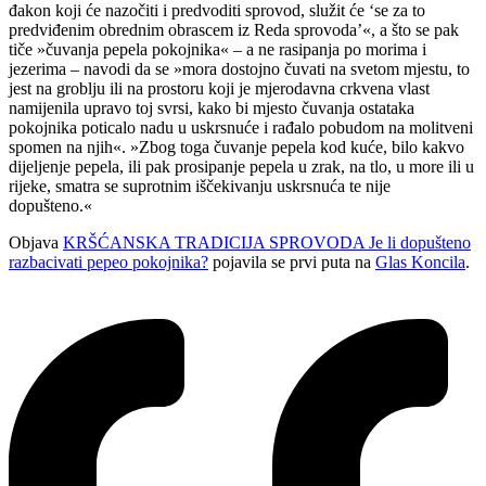
đakon koji će nazočiti i predvoditi sprovod, služit će ‘se za to
predviđenim obrednim obrascem iz Reda sprovoda’«, a što se pak
tiče »čuvanja pepela pokojnika« – a ne rasipanja po morima i
jezerima – navodi da se »mora dostojno čuvati na svetom mjestu, to
jest na groblju ili na prostoru koji je mjerodavna crkvena vlast
namijenila upravo toj svrsi, kako bi mjesto čuvanja ostataka
pokojnika poticalo nadu u uskrsnuće i rađalo pobudom na molitveni
spomen na njih«. »Zbog toga čuvanje pepela kod kuće, bilo kakvo
dijeljenje pepela, ili pak prosipanje pepela u zrak, na tlo, u more ili u
rijeke, smatra se suprotnim iščekivanju uskrsnuća te nije
dopušteno.«
Objava
KRŠĆANSKA TRADICIJA SPROVODA Je li dopušteno
razbacivati pepeo pokojnika?
pojavila se prvi puta na
Glas Koncila
.