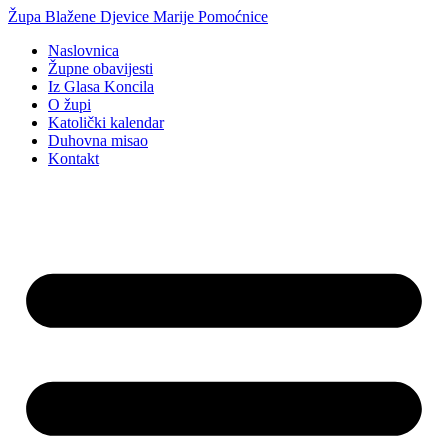
Idi
Župa Blažene Djevice Marije Pomoćnice
na
Naslovnica
sadržaj
Župne obavijesti
Iz Glasa Koncila
O župi
Katolički kalendar
Duhovna misao
Kontakt