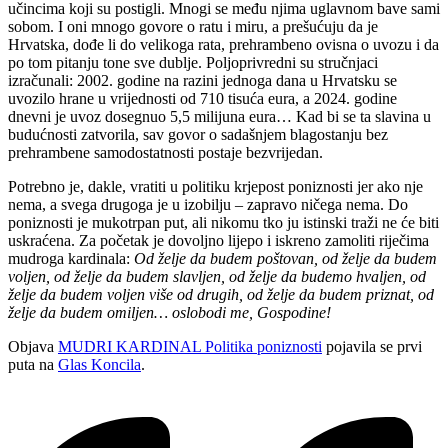
učincima koji su postigli. Mnogi se među njima uglavnom bave sami
sobom. I oni mnogo govore o ratu i miru, a prešućuju da je
Hrvatska, dođe li do velikoga rata, prehrambeno ovisna o uvozu i da
po tom pitanju tone sve dublje. Poljoprivredni su stručnjaci
izračunali: 2002. godine na razini jednoga dana u Hrvatsku se
uvozilo hrane u vrijednosti od 710 tisuća eura, a 2024. godine
dnevni je uvoz dosegnuo 5,5 milijuna eura… Kad bi se ta slavina u
budućnosti zatvorila, sav govor o sadašnjem blagostanju bez
prehrambene samodostatnosti postaje bezvrijedan.
Potrebno je, dakle, vratiti u politiku krjepost poniznosti jer ako nje
nema, a svega drugoga je u izobilju – zapravo ničega nema. Do
poniznosti je mukotrpan put, ali nikomu tko ju istinski traži ne će biti
uskraćena. Za početak je dovoljno lijepo i iskreno zamoliti riječima
mudroga kardinala:
Od želje da budem poštovan, od želje da budem
voljen, od želje da budem slavljen, od želje da budemo hvaljen, od
želje da budem voljen više od drugih, od želje da budem priznat, od
želje da budem omiljen… oslobodi me, Gospodine!
Objava
MUDRI KARDINAL Politika poniznosti
pojavila se prvi
puta na
Glas Koncila
.