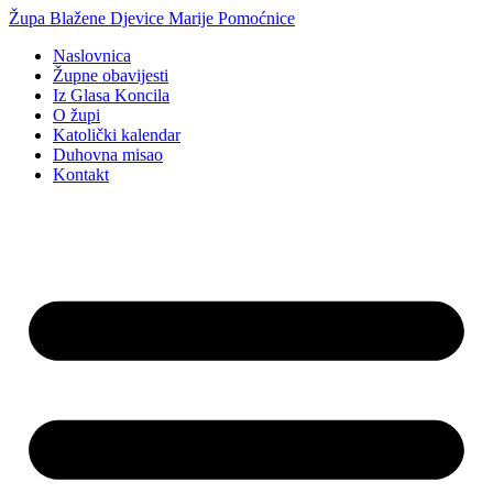
Idi
Župa Blažene Djevice Marije Pomoćnice
na
Naslovnica
sadržaj
Župne obavijesti
Iz Glasa Koncila
O župi
Katolički kalendar
Duhovna misao
Kontakt