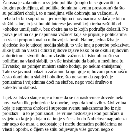
Žalosna je zakonitost u svijetu politike (moglo bi se govoriti i o
drugim područjima, ali politika dominira javnim prostorom) da što
su političari oholiji, to u medijima više dobivaju na važnosti. A
trebalo bi biti suprotno – jer medijima i novinarima zadaća je biti u
službi istine, to jest braniti interese javnosti koju treba zaštititi od
»oholica umišljenih«, bez obzira na to iz kojih područja dolazili. No
prava je istina da je napuhana važnost koja se pripisuje političarima
na vlasti proporcionalna njihovoj slabosti. Naime, jednadžba je
sljedeća: što je utjecaj medija slabiji, to više imaju potrebu pokazivati
slike ljudi na vlasti i citirati njihove izjave kako bi se okitili njihovim
autoritetom i stvorili dojam vlastite važnosti. I istodobno: što su
političari na vlasti slabiji, to više insistiraju da budu u medijima (u
Hrvatskoj na primjer ministri stalno hodaju po nekim emisijama).
Tako se javnost nalazi u začaranu krugu gdje njihovom pozornošću
često dominiraju slabići i oholice, što ne samo da zaprječuje
poniznima i vrijednima doći na službe, nego vodi društvo u
kolektivnu slabost.
Lijek za takvo stanje nije u tome da se na naslovnice dovede neki
novi važan lik, primjerice iz oporbe, nego da kod svih zaživi vrlina
koja je suprotna oholosti i suprotna svemu nakaznomu što iz nje
proizlazi – a to je poniznost. Te vrline nedostaje i kod političara u
svijetu za koje je dojam da im je više stalo do Nobelove nagrade za
mir nego do mira, a nedostaje je i među domaćim političarima na
vlasti i oporbi, o čijem se stilu odijevanja više govori nego o