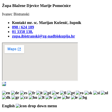
Župa Blažene Djevice Marije Pomoćnice
Ivanec Bistranski
Kontakt mr. sc. Marijan Kušenić, župnik
098 / 624 189
01 3358 138‬.
zupa.ibistranski@zg-nadbiskupija.hr
English