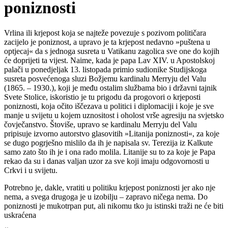
poniznosti
Vrlina ili krjepost koja se najteže povezuje s pozivom političara
zacijelo je poniznost, a upravo je ta krjepost nedavno »puštena u
optjecaj« da s jednoga susreta u Vatikanu zagolica sve one do kojih
će doprijeti ta vijest. Naime, kada je papa Lav XIV. u Apostolskoj
palači u ponedjeljak 13. listopada primio sudionike Studijskoga
susreta posvećenoga sluzi Božjemu kardinalu Merryju del Valu
(1865. – 1930.), koji je među ostalim službama bio i državni tajnik
Svete Stolice, iskoristio je tu prigodu da progovori o krjeposti
poniznosti, koja očito iščezava u politici i diplomaciji i koje je sve
manje u svijetu u kojem uznositost i oholost vrše agresiju na svjetsko
čovječanstvo. Štoviše, upravo se kardinalu Merryju del Valu
pripisuje izvorno autorstvo glasovitih »Litanija poniznosti«, za koje
se dugo pogrješno mislilo da ih je napisala sv. Terezija iz Kalkute
samo zato što ih je i ona rado molila. Litanije su to za koje je Papa
rekao da su i danas valjan uzor za sve koji imaju odgovornosti u
Crkvi i u svijetu.
Potrebno je, dakle, vratiti u politiku krjepost poniznosti jer ako nje
nema, a svega drugoga je u izobilju – zapravo ničega nema. Do
poniznosti je mukotrpan put, ali nikomu tko ju istinski traži ne će biti
uskraćena