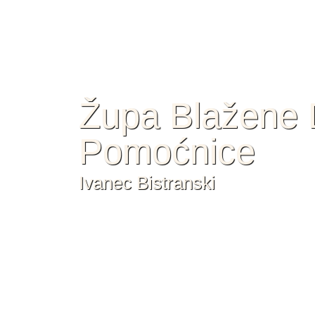
Župa Blažene D
Pomoćnice
Ivanec Bistranski