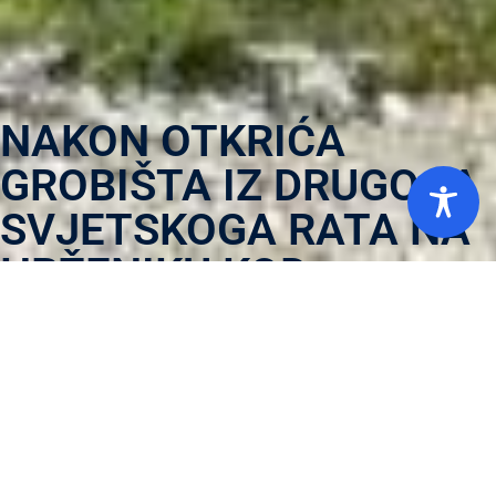
NAKON OTKRIĆA
GROBIŠTA IZ DRUGOGA
SVJETSKOGA RATA NA
HRŽENIKU KOD
KRAŠIĆA »To nije
arheološko nalazište; tu
su zakapane žrtve
partizanskih zločina«
Krajem rujna pronađeni su ostatci petorice muškaraca,