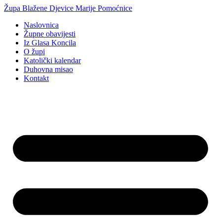
Idi
Župa Blažene Djevice Marije Pomoćnice
na
Naslovnica
sadržaj
Župne obavijesti
Iz Glasa Koncila
O župi
Katolički kalendar
Duhovna misao
Kontakt