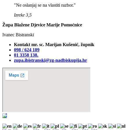
"Ne oslanjaj se na vlastiti razbor."
Izreke 3,5
Župa Blažene Djevice Marije Pomoćnice
Ivanec Bistranski
Kontakt mr. sc. Marijan Kušenić, župnik
098 / 624 189
01 3358 138‬.
zupa.ibistranski@zg-nadbiskupija.hr