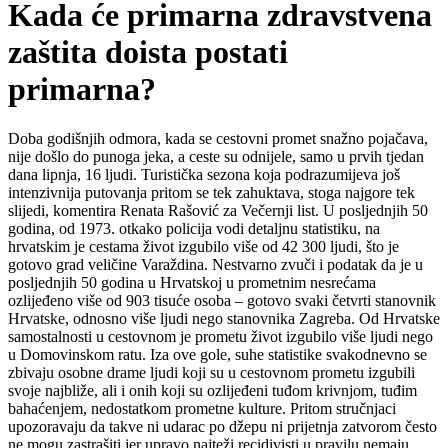
Kada će primarna zdravstvena
zaštita doista postati
primarna?
Doba godišnjih odmora, kada se cestovni promet snažno pojačava,
nije došlo do punoga jeka, a ceste su odnijele, samo u prvih tjedan
dana lipnja, 16 ljudi. Turistička sezona koja podrazumijeva još
intenzivnija putovanja pritom se tek zahuktava, stoga najgore tek
slijedi, komentira Renata Rašović za Večernji list. U posljednjih 50
godina, od 1973. otkako policija vodi detaljnu statistiku, na
hrvatskim je cestama život izgubilo više od 42 300 ljudi, što je
gotovo grad veličine Varaždina. Nestvarno zvuči i podatak da je u
posljednjih 50 godina u Hrvatskoj u prometnim nesrećama
ozlijeđeno više od 903 tisuće osoba – gotovo svaki četvrti stanovnik
Hrvatske, odnosno više ljudi nego stanovnika Zagreba. Od Hrvatske
samostalnosti u cestovnom je prometu život izgubilo više ljudi nego
u Domovinskom ratu. Iza ove gole, suhe statistike svakodnevno se
zbivaju osobne drame ljudi koji su u cestovnom prometu izgubili
svoje najbliže, ali i onih koji su ozlijeđeni tuđom krivnjom, tuđim
bahaćenjem, nedostatkom prometne kulture. Pritom stručnjaci
upozoravaju da takve ni udarac po džepu ni prijetnja zatvorom često
ne mogu zastrašiti jer upravo najteži recidivisti u pravilu nemaju