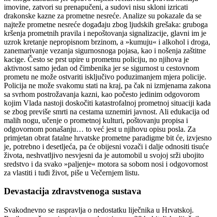
imovine, zatvori su prenapučeni, a sudovi nisu skloni izricati
drakonske kazne za prometne nesreće. Analize su pokazale da se
najteže prometne nesreće događaju zbog ljudskih grešaka: gruboga
kršenja prometnih pravila i nepoštovanja signalizacije, glavni im je
uzrok kretanje nepropisnom brzinom, a »kumuju« i alkohol i droga,
zanemarivanje vezanja sigurnosnoga pojasa, kao i nošenja zaštitne
kacige. Često se prst upire u prometnu policiju, no njihova je
aktivnost samo jedan od čimbenika jer se sigurnost u cestovnom
prometu ne može ostvariti isključivo poduzimanjem mjera policije.
Policija ne može svakomu stati na kraj, pa čak ni izmjenama zakona
sa svrhom postrožavanja kazni, kao počesto jedinim odgovorom
kojim Vlada nastoji doskočiti katastrofalnoj prometnoj situaciji kada
se zbog previše smrti na cestama uznemiri javnost. Ali edukacija od
malih nogu, učenje o prometnoj kulturi, poštovanju propisa i
odgovornom ponašanju… to već jest u njihovu opisu posla. Za
primjetan obrat fatalne hrvatske prometne paradigme bit će, izvjesno
je, potrebno i desetljeća, pa će obijesni vozači i dalje odnositi tisuće
života, neshvatljivo nesvjesni da je automobil u svojoj srži ubojito
sredstvo i da svako »paljenje« motora sa sobom nosi i odgovornost
za vlastiti i tuđi život, piše u Večernjem listu.
Devastacija zdravstvenoga sustava
Svakodnevno se raspravlja o nedostatku liječnika u Hrvatskoj.