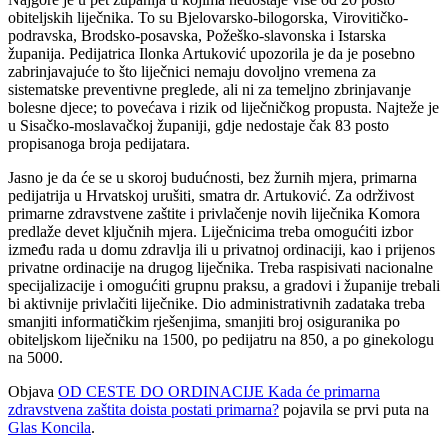
obiteljskih liječnika. To su Bjelovarsko-bilogorska, Virovitičko-
podravska, Brodsko-posavska, Požeško-slavonska i Istarska
županija. Pedijatrica Ilonka Artuković upozorila je da je posebno
zabrinjavajuće to što liječnici nemaju dovoljno vremena za
sistematske preventivne preglede, ali ni za temeljno zbrinjavanje
bolesne djece; to povećava i rizik od liječničkog propusta. Najteže je
u Sisačko-moslavačkoj županiji, gdje nedostaje čak 83 posto
propisanoga broja pedijatara.
Jasno je da će se u skoroj budućnosti, bez žurnih mjera, primarna
pedijatrija u Hrvatskoj urušiti, smatra dr. Artuković. Za održivost
primarne zdravstvene zaštite i privlačenje novih liječnika Komora
predlaže devet ključnih mjera. Liječnicima treba omogućiti izbor
između rada u domu zdravlja ili u privatnoj ordinaciji, kao i prijenos
privatne ordinacije na drugog liječnika. Treba raspisivati nacionalne
specijalizacije i omogućiti grupnu praksu, a gradovi i županije trebali
bi aktivnije privlačiti liječnike. Dio administrativnih zadataka treba
smanjiti informatičkim rješenjima, smanjiti broj osiguranika po
obiteljskom liječniku na 1500, po pedijatru na 850, a po ginekologu
na 5000.
Objava
OD CESTE DO ORDINACIJE Kada će primarna
zdravstvena zaštita doista postati primarna?
pojavila se prvi puta na
Glas Koncila
.