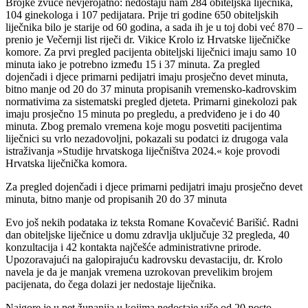
Brojke zvuče nevjerojatno: nedostaju nam 284 obiteljska liječnika,
104 ginekologa i 107 pedijatara. Prije tri godine 650 obiteljskih
liječnika bilo je starije od 60 godina, a sada ih je u toj dobi već 870 –
prenio je Večernji list riječi dr. Vikice Krolo iz Hrvatske liječničke
komore. Za prvi pregled pacijenta obiteljski liječnici imaju samo 10
minuta iako je potrebno između 15 i 37 minuta. Za pregled
dojenčadi i djece primarni pedijatri imaju prosječno devet minuta,
bitno manje od 20 do 37 minuta propisanih vremensko-kadrovskim
normativima za sistematski pregled djeteta. Primarni ginekolozi pak
imaju prosječno 15 minuta po pregledu, a predviđeno je i do 40
minuta. Zbog premalo vremena koje mogu posvetiti pacijentima
liječnici su vrlo nezadovoljni, pokazali su podatci iz drugoga vala
istraživanja »Studije hrvatskoga liječništva 2024.« koje provodi
Hrvatska liječnička komora.
Za pregled dojenčadi i djece primarni pedijatri imaju prosječno devet
minuta, bitno manje od propisanih 20 do 37 minuta
Evo još nekih podataka iz teksta Romane Kovačević Barišić. Radni
dan obiteljske liječnice u domu zdravlja uključuje 32 pregleda, 40
konzultacija i 42 kontakta najčešće administrativne prirode.
Upozoravajući na galopirajuću kadrovsku devastaciju, dr. Krolo
navela je da je manjak vremena uzrokovan prevelikim brojem
pacijenata, do čega dolazi jer nedostaje liječnika.
Najgore je u pet županija u kojima nedostaje više od 20 posto