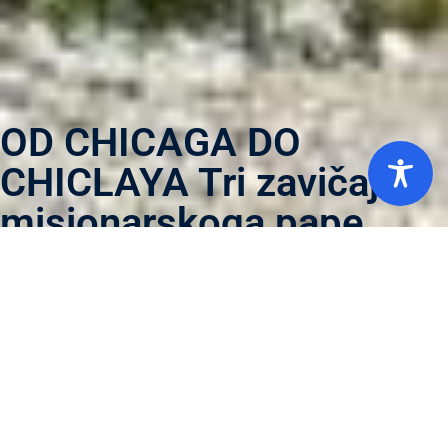
OD CHICAGA DO
CHICLAYA Tri zavičaja
misionarskoga pape
Kako je augustinska duhovnost povezala američko
predgrađe s peruanskim siromasima
Za svakoga čovjeka može se reći da ima dva zavičaja. I to
na više načina. Najočitiji je onaj katolički: svi pali »sinovi
zemlje« dublje nego za zemnom domajom čeznu za
nebeskom prapostojbinom. Nije manje poznat ni onaj
općeniti: zavičaj čovjeku daju roditelji, no domovinu
odabire vlastitim srcem. Na njega se nadovezuje i onaj
mjesni: malo tko ne zna razliku između mjesta koje naziva