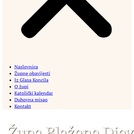
Naslovnica
Župne obavijesti
Iz Glasa Koncila
O župi
Katolički kalendar
Duhovna misao
Kontakt
Župa Blažene Djev