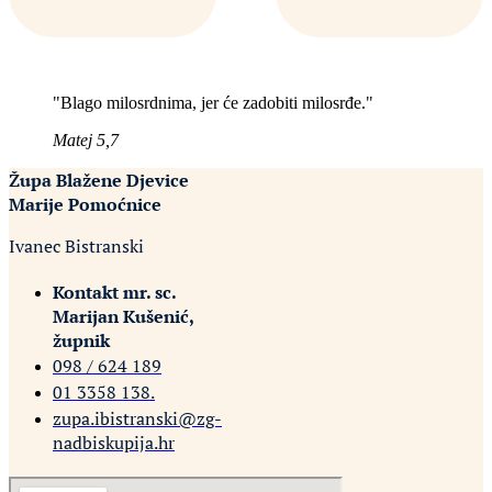
"Blago milosrdnima, jer će zadobiti milosrđe."
Matej 5,7
Župa Blažene Djevice
Marije Pomoćnice
Ivanec Bistranski
Kontakt mr. sc.
Marijan Kušenić,
župnik
098 / 624 189
01 3358 138‬.
zupa.ibistranski@zg-
nadbiskupija.hr