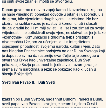
su širiti svoje znanje i moliti se Stvoritelju.
Danas govorimo o novim zaprjekama i izazovima u kojima
se naše vrijednosti ponekad dovode u pitanje i uspoređuju s
drugima, bilo vjernicima drugih vjera ili ateistima. No bez
obzira na razlike važno je nastaviti komunicirati i slušati
druge, graditi bolji i mirniji svijet – ali se i zauzimati za svoje
vrijednosti i ne potiskivati svoju vjeru, ne skrivati se jer je tako
»komotnije«. Komunikaciji s drugima treba pristupiti s
otvorenošću i željom za učenjem, ali i s integritetom i
osjećajem pripadnosti svojemu narodu, kulturi i vjeri. Zato
nas blagdan Pedesetnice podsjeća na dar Duha Svetoga koji
je dopustio svima da razumiju evanđelje te je pomogao u
stvaranju Crkve kao univerzalne zajednice. Duh Sveti
prikazao je Božju prisutnost te jedinstvo i razumijevanje
prema svim narodima, a jezik se pokazao kao ključan u
širenju Božje riječi.
Sveti Ivan Pavao II. i Duh Sveti
Izabran po Duhu Svetom, nadahnut Duhom i radeći u Duhu,
sveti papa Ivan Pavao II. svojim je perom i djelom Crkvi i