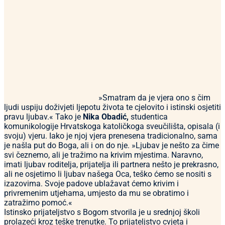
»Smatram da je vjera ono s čim
ljudi uspiju doživjeti ljepotu života te cjelovito i istinski osjetiti
pravu ljubav.« Tako je
Nika Obadić,
studentica
komunikologije Hrvatskoga katoličkoga sveučilišta, opisala (i
svoju) vjeru. Iako je njoj vjera prenesena tradicionalno, sama
je našla put do Boga, ali i on do nje. »Ljubav je nešto za čime
svi čeznemo, ali je tražimo na krivim mjestima. Naravno,
imati ljubav roditelja, prijatelja ili partnera nešto je prekrasno,
ali ne osjetimo li ljubav našega Oca, teško ćemo se nositi s
izazovima. Svoje padove ublažavat ćemo krivim i
privremenim utjehama, umjesto da mu se obratimo i
zatražimo pomoć.«
Istinsko prijateljstvo s Bogom stvorila je u srednjoj školi
prolazeći kroz teške trenutke. To prijateljstvo cvjeta i