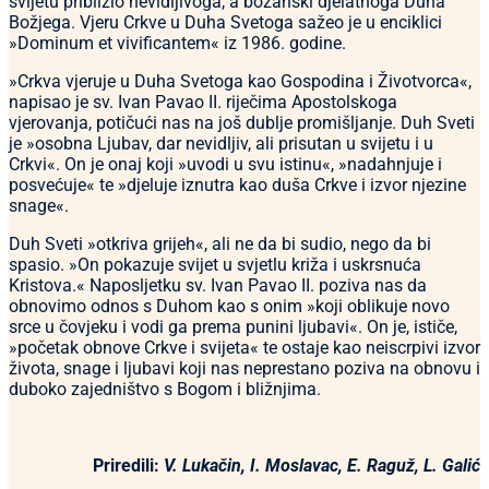
svijetu približio nevidljivoga, a božanski djelatnoga Duha
Božjega. Vjeru Crkve u Duha Svetoga sažeo je u enciklici
»Dominum et vivificantem« iz 1986. godine.
»Crkva vjeruje u Duha Svetoga kao Gospodina i Životvorca«,
napisao je sv. Ivan Pavao II. riječima Apostolskoga
vjerovanja, potičući nas na još dublje promišljanje. Duh Sveti
je »osobna Ljubav, dar nevidljiv, ali prisutan u svijetu i u
Crkvi«. On je onaj koji »uvodi u svu istinu«, »nadahnjuje i
posvećuje« te »djeluje iznutra kao duša Crkve i izvor njezine
snage«.
Duh Sveti »otkriva grijeh«, ali ne da bi sudio, nego da bi
spasio. »On pokazuje svijet u svjetlu križa i uskrsnuća
Kristova.« Naposljetku sv. Ivan Pavao II. poziva nas da
obnovimo odnos s Duhom kao s onim »koji oblikuje novo
srce u čovjeku i vodi ga prema punini ljubavi«. On je, ističe,
»početak obnove Crkve i svijeta« te ostaje kao neiscrpivi izvor
života, snage i ljubavi koji nas neprestano poziva na obnovu i
duboko zajedništvo s Bogom i bližnjima.
Priredili:
V. Lukačin, I. Moslavac, E. Raguž, L. Galić