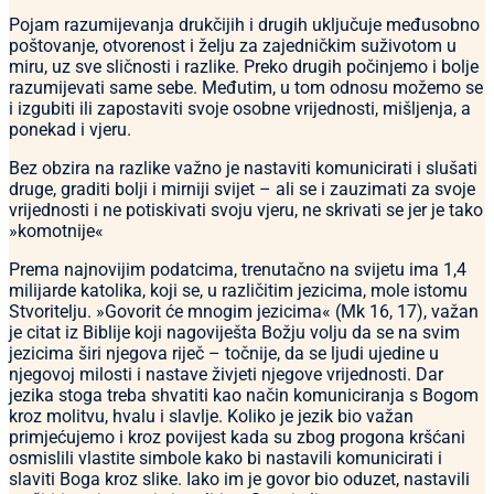
Pojam razumijevanja drukčijih i drugih uključuje međusobno
poštovanje, otvorenost i želju za zajedničkim suživotom u
miru, uz sve sličnosti i razlike. Preko drugih počinjemo i bolje
razumijevati same sebe. Međutim, u tom odnosu možemo se
i izgubiti ili zapostaviti svoje osobne vrijednosti, mišljenja, a
ponekad i vjeru.
Bez obzira na razlike važno je nastaviti komunicirati i slušati
druge, graditi bolji i mirniji svijet – ali se i zauzimati za svoje
vrijednosti i ne potiskivati svoju vjeru, ne skrivati se jer je tako
»komotnije«
Prema najnovijim podatcima, trenutačno na svijetu ima 1,4
milijarde katolika, koji se, u različitim jezicima, mole istomu
Stvoritelju. »Govorit će mnogim jezicima« (Mk 16, 17), važan
je citat iz Biblije koji nagoviješta Božju volju da se na svim
jezicima širi njegova riječ – točnije, da se ljudi ujedine u
njegovoj milosti i nastave živjeti njegove vrijednosti. Dar
jezika stoga treba shvatiti kao način komuniciranja s Bogom
kroz molitvu, hvalu i slavlje. Koliko je jezik bio važan
primjećujemo i kroz povijest kada su zbog progona kršćani
osmislili vlastite simbole kako bi nastavili komunicirati i
slaviti Boga kroz slike. Iako im je govor bio oduzet, nastavili