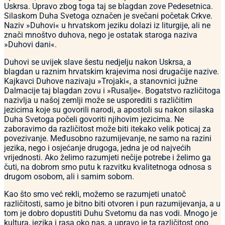
Uskrsa. Upravo zbog toga taj se blagdan zove Pedesetnica.
Silaskom Duha Svetoga označen je svečani početak Crkve.
Naziv »Duhovi« u hrvatskom jeziku dolazi iz liturgije, ali ne
znači mnoštvo duhova, nego je ostatak staroga naziva
»Duhovi dani«.
Duhovi se uvijek slave šestu nedjelju nakon Uskrsa, a
blagdan u raznim hrvatskim krajevima nosi drugačije nazive.
Kajkavci Duhove nazivaju »Trojaki«, a stanovnici južne
Dalmacije taj blagdan zovu i »Rusalje«. Bogatstvo različitoga
nazivlja u našoj zemlji može se usporediti s različitim
jezicima koje su govorili narodi, a apostoli su nakon silaska
Duha Svetoga počeli govoriti njihovim jezicima. Ne
zaboravimo da različitost može biti itekako velik poticaj za
povezivanje. Međusobno razumijevanje, ne samo na razini
jezika, nego i osjećanje drugoga, jedna je od najvećih
vrijednosti. Ako želimo razumjeti nečije potrebe i želimo ga
čuti, na dobrom smo putu k razvitku kvalitetnoga odnosa s
drugom osobom, ali i samim sobom.
Kao što smo već rekli, možemo se razumjeti unatoč
različitosti, samo je bitno biti otvoren i pun razumijevanja, a u
tom je dobro dopustiti Duhu Svetomu da nas vodi. Mnogo je
kultura, jezika i rasa oko nas, a upravo je ta različitost ono