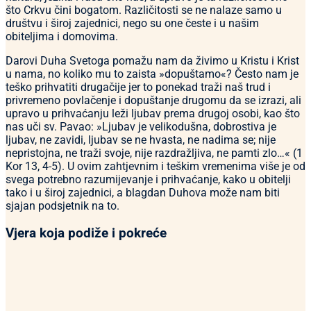
što Crkvu čini bogatom. Različitosti se ne nalaze samo u
društvu i široj zajednici, nego su one česte i u našim
obiteljima i domovima.
Darovi Duha Svetoga pomažu nam da živimo u Kristu i Krist
u nama, no koliko mu to zaista »dopuštamo«? Često nam je
teško prihvatiti drugačije jer to ponekad traži naš trud i
privremeno povlačenje i dopuštanje drugomu da se izrazi, ali
upravo u prihvaćanju leži ljubav prema drugoj osobi, kao što
nas uči sv. Pavao: »Ljubav je velikodušna, dobrostiva je
ljubav, ne zavidi, ljubav se ne hvasta, ne nadima se; nije
nepristojna, ne traži svoje, nije razdražljiva, ne pamti zlo…« (1
Kor 13, 4-5). U ovim zahtjevnim i teškim vremenima više je od
svega potrebno razumijevanje i prihvaćanje, kako u obitelji
tako i u široj zajednici, a blagdan Duhova može nam biti
sjajan podsjetnik na to.
Vjera koja podiže i pokreće