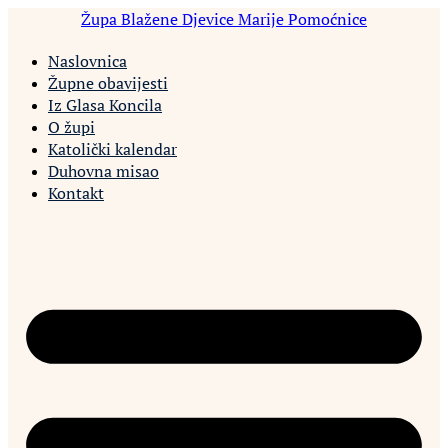
Idi
Župa Blažene Djevice Marije Pomoćnice
na
sadržaj
Naslovnica
Župne obavijesti
Iz Glasa Koncila
O župi
Katolički kalendar
Duhovna misao
Kontakt