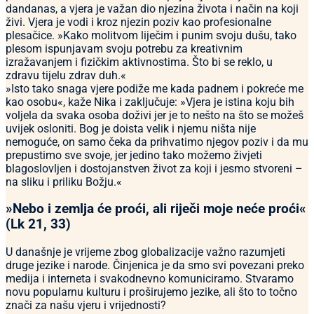
dandanas, a vjera je važan dio njezina života i način na koji
živi. Vjera je vodi i kroz njezin poziv kao profesionalne
plesačice. »Kako molitvom liječim i punim svoju dušu, tako
plesom ispunjavam svoju potrebu za kreativnim
izražavanjem i fizičkim aktivnostima. Što bi se reklo, u
zdravu tijelu zdrav duh.«
»Isto tako snaga vjere podiže me kada padnem i pokreće me
kao osobu«, kaže Nika i zaključuje: »Vjera je istina koju bih
voljela da svaka osoba doživi jer je to nešto na što se možeš
uvijek osloniti. Bog je doista velik i njemu ništa nije
nemoguće, on samo čeka da prihvatimo njegov poziv i da mu
prepustimo sve svoje, jer jedino tako možemo živjeti
blagoslovljen i dostojanstven život za koji i jesmo stvoreni –
na sliku i priliku Božju.«
»Nebo i zemlja će proći, ali riječi moje neće proći«
(Lk 21, 33)
U današnje je vrijeme zbog globalizacije važno razumjeti
druge jezike i narode. Činjenica je da smo svi povezani preko
medija i interneta i svakodnevno komuniciramo. Stvaramo
novu popularnu kulturu i proširujemo jezike, ali što to točno
znači za našu vjeru i vrijednosti?