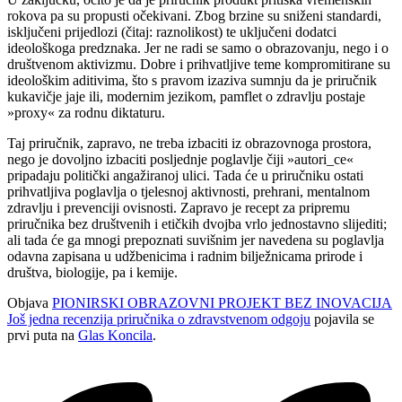
rokova pa su propusti očekivani. Zbog brzine su sniženi standardi,
isključeni prijedlozi (čitaj: raznolikost) te uključeni dodatci
ideološkoga predznaka. Jer ne radi se samo o obrazovanju, nego i o
društvenom aktivizmu. Dobre i prihvatljive teme kompromitirane su
ideološkim aditivima, što s pravom izaziva sumnju da je priručnik
kukavičje jaje ili, modernim jezikom, pamflet o zdravlju postaje
»proxy« za rodnu diktaturu.
Taj priručnik, zapravo, ne treba izbaciti iz obrazovnoga prostora,
nego je dovoljno izbaciti posljednje poglavlje čiji »autori_ce«
pripadaju politički angažiranoj ulici. Tada će u priručniku ostati
prihvatljiva poglavlja o tjelesnoj aktivnosti, prehrani, mentalnom
zdravlju i prevenciji ovisnosti. Zapravo je recept za pripremu
priručnika bez društvenih i etičkih dvojba vrlo jednostavno slijediti;
ali tada će ga mnogi prepoznati suvišnim jer navedena su poglavlja
odavna zapisana u udžbenicima i radnim bilježnicama prirode i
društva, biologije, pa i kemije.
Objava
PIONIRSKI OBRAZOVNI PROJEKT BEZ INOVACIJA
Još jedna recenzija priručnika o zdravstvenom odgoju
pojavila se
prvi puta na
Glas Koncila
.