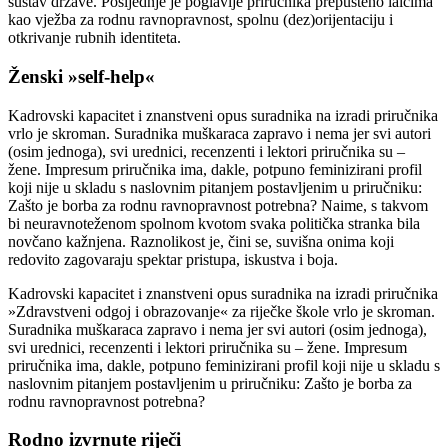
sustav države. Posljednje je poglavlje priručnika prepušteno laicima
kao vježba za rodnu ravnopravnost, spolnu (dez)orijentaciju i
otkrivanje rubnih identiteta.
Ženski »self-help«
Kadrovski kapacitet i znanstveni opus suradnika na izradi priručnika
vrlo je skroman. Suradnika muškaraca zapravo i nema jer svi autori
(osim jednoga), svi urednici, recenzenti i lektori priručnika su –
žene. Impresum priručnika ima, dakle, potpuno feminizirani profil
koji nije u skladu s naslovnim pitanjem postavljenim u priručniku:
Zašto je borba za rodnu ravnopravnost potrebna? Naime, s takvom
bi neuravnoteženom spolnom kvotom svaka politička stranka bila
novčano kažnjena. Raznolikost je, čini se, suvišna onima koji
redovito zagovaraju spektar pristupa, iskustva i boja.
Kadrovski kapacitet i znanstveni opus suradnika na izradi priručnika
»Zdravstveni odgoj i obrazovanje« za riječke škole vrlo je skroman.
Suradnika muškaraca zapravo i nema jer svi autori (osim jednoga),
svi urednici, recenzenti i lektori priručnika su – žene. Impresum
priručnika ima, dakle, potpuno feminizirani profil koji nije u skladu s
naslovnim pitanjem postavljenim u priručniku: Zašto je borba za
rodnu ravnopravnost potrebna?
Rodno izvrnute riječi