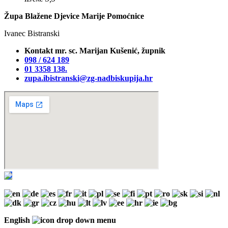
Župa Blažene Djevice Marije Pomoćnice
Ivanec Bistranski
Kontakt mr. sc. Marijan Kušenić, župnik
098 / 624 189
01 3358 138‬.
zupa.ibistranski@zg-nadbiskupija.hr
English