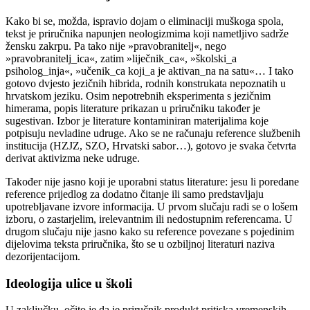
Kako bi se, možda, ispravio dojam o eliminaciji muškoga spola,
tekst je priručnika napunjen neologizmima koji nametljivo sadrže
žensku zakrpu. Pa tako nije »pravobranitelj«, nego
»pravobranitelj_ica«, zatim »liječnik_ca«, »školski_a
psiholog_inja«, »učenik_ca koji_a je aktivan_na na satu«… I tako
gotovo dvjesto jezičnih hibrida, rodnih konstrukata nepoznatih u
hrvatskom jeziku. Osim nepotrebnih eksperimenta s jezičnim
himerama, popis literature prikazan u priručniku također je
sugestivan. Izbor je literature kontaminiran materijalima koje
potpisuju nevladine udruge. Ako se ne računaju reference službenih
institucija (HZJZ, SZO, Hrvatski sabor…), gotovo je svaka četvrta
derivat aktivizma neke udruge.
Također nije jasno koji je uporabni status literature: jesu li poredane
reference prijedlog za dodatno čitanje ili samo predstavljaju
upotrebljavane izvore informacija. U prvom slučaju radi se o lošem
izboru, o zastarjelim, irelevantnim ili nedostupnim referencama. U
drugom slučaju nije jasno kako su reference povezane s pojedinim
dijelovima teksta priručnika, što se u ozbiljnoj literaturi naziva
dezorijentacijom.
Ideologija ulice u školi
U zaključku, očito je da je priručnik produkt pritiska vremenskih