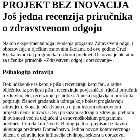
PROJEKT BEZ INOVACIJA
Još jedna recenzija priručnika
o zdravstvenom odgoju
Nakon eksperimentalnoga uvođenja programa Zdravstveni odgoj i
obrazovanje u riječkim osnovnim školama od ove godine Grad
Rijeka uvodi taj program kao izborni predmet. Osnovna je literatura
za učenike priručnik »Zdravstveni odgoj i obrazovanje«.
Psihologija zdravlja
Dok udžbenike iz kemije pišu i recenziraju kemičari, a radne
bilježnice iz povijesti pišu i recenziraju povjesničari, riječki priručnik
o zdravlju, eto, recenziraju psiholozi. A neka poglavlja u priručniku
potpisuju članovi građanskih udruga koje bolest proglašavaju
zdravljem. Stoga je očekivano da u pionirskom obrazovnom
projektu nema inovacija. Svi prikazani sadržaji o zdravlju, prehrani
ili ovisnosti već su uključeni u osnovnoškolskim programima
predmeta Priroda i društvo ili Biologija ili su prepisani iz davno
ukinutoga predmeta Domaćinstvo. Jedina novost kontroverznoga
biltena o zdravlju jest infiltracija civilnoga sektora u obrazovni