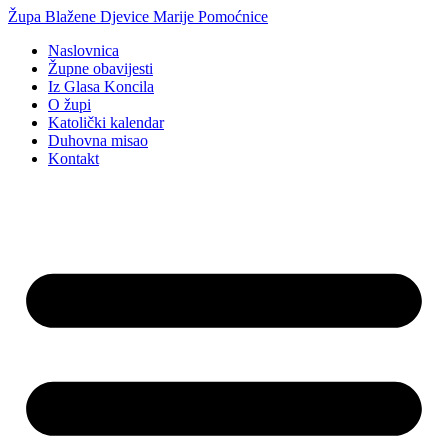
Idi
Župa Blažene Djevice Marije Pomoćnice
na
Naslovnica
sadržaj
Župne obavijesti
Iz Glasa Koncila
O župi
Katolički kalendar
Duhovna misao
Kontakt