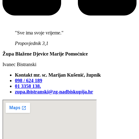
"Sve ima svoje vrijeme."
Propovjednik 3,1
Župa Blažene Djevice Marije Pomoćnice
Ivanec Bistranski
Kontakt mr. sc. Marijan Kušenić, župnik
098 / 624 189
01 3358 138‬.
zupa.ibistranski@zg-nadbiskupija.hr