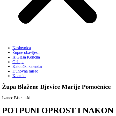
Naslovnica
Župne obavijesti
Iz Glasa Koncila
O župi
Katolički kalendar
Duhovna misao
Kontakt
Župa Blažene Djevice Marije Pomoćnice
Ivanec Bistranski
POTPUNI OPROST I NAKON