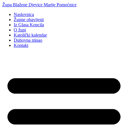
Idi
Župa Blažene Djevice Marije Pomoćnice
na
Naslovnica
sadržaj
Župne obavijesti
Iz Glasa Koncila
O župi
Katolički kalendar
Duhovna misao
Kontakt