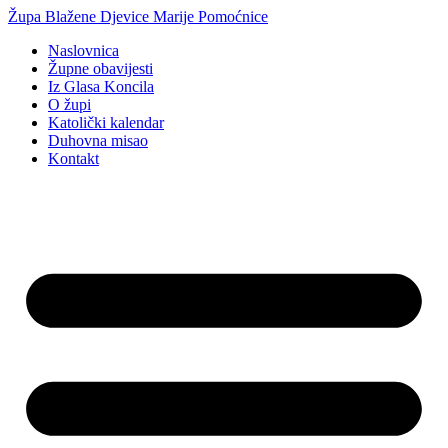
Idi
Župa Blažene Djevice Marije Pomoćnice
na
Naslovnica
sadržaj
Župne obavijesti
Iz Glasa Koncila
O župi
Katolički kalendar
Duhovna misao
Kontakt