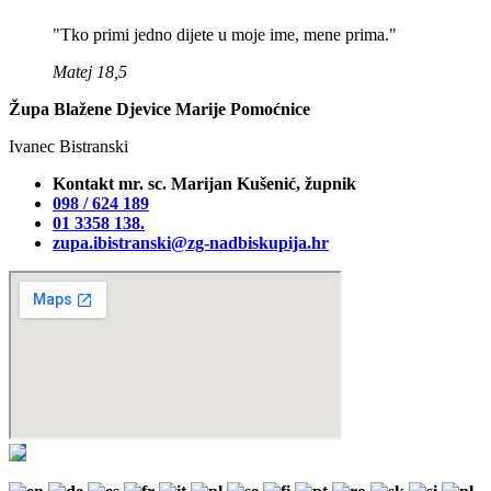
"Tko primi jedno dijete u moje ime, mene prima."
Matej 18,5
Župa Blažene Djevice Marije Pomoćnice
Ivanec Bistranski
Kontakt mr. sc. Marijan Kušenić, župnik
098 / 624 189
01 3358 138‬.
zupa.ibistranski@zg-nadbiskupija.hr