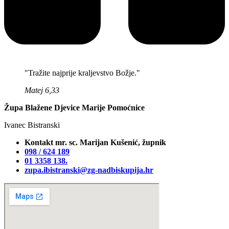
"Tražite najprije kraljevstvo Božje."
Matej 6,33
Župa Blažene Djevice Marije Pomoćnice
Ivanec Bistranski
Kontakt mr. sc. Marijan Kušenić, župnik
098 / 624 189
01 3358 138‬.
zupa.ibistranski@zg-nadbiskupija.hr