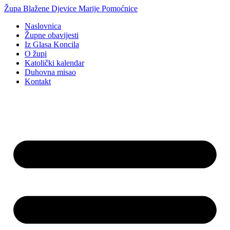
Idi
Župa Blažene Djevice Marije Pomoćnice
na
Naslovnica
sadržaj
Župne obavijesti
Iz Glasa Koncila
O župi
Katolički kalendar
Duhovna misao
Kontakt