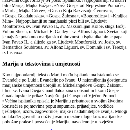
nazivima odgovorilo je 84 posto ispitanika. Najpopularniji su nazivi
bili »Marija, Majka Božja«, »Naša Gospa od Neprestane Pomoći«,
»Marija, Majka Crkve«, »Gospa Koja Razvezuje Čvorove«,
»Gospa Guadalupska«, »Gospa Žalosna«, »Bogorodica« i »Kraljica
Mira«. Najpopularniji su marijanski pisci bili sv. Ljudevit
Montfortski, sv. Ivan Pavao II., sv. Maksimilijan Kolbe, sluga Božji
Fulton Sheen, o. Michael E. Gaitley i sv. Alfons Liguori. Svetac koji
je najviše potaknuo marijansku duhovnost u ispitanika bio je papa
Ivan Pavao II., a slijede ga sv. Ljudevit Montfortski, sv. Josip, sv.
Bernardica Soubirous, sv. Alfonz Liguori, sv. Dominik i sv. Terezija
iz Lisieuxa.
Marija u tekstovima i umjetnosti
Kao najpopularniji tekst o Mariji među ispitanicima istaknulo se
Evanđelje po Luki i Evanđelje po Ivanu. U najomiljenija dostignuća
marijanske umjetnosti ubrojili su Michelangelovu Gospu Žalosnu,
tilmu sv. Ivana Diega Cuauhtlatoatzina s otisnutim likom Gospe
Guadalupske te prikaz Navještenja i Gospe od Vječne Pomoći.
»Većina ispitanika opisala je Marijinu prisutnost u svojim životima
koristeći se pojmovima poput suputnice, prijateljice, vodičice,
tješiteljice, uzora, zagovornice, majke i nadahniteljice zvanja. Mnogi
su također govorili o doživljavanju njezine uloge kroz marijanske
pobožne prakse i posvećenje Mariji«, navedeno je u izvješću.