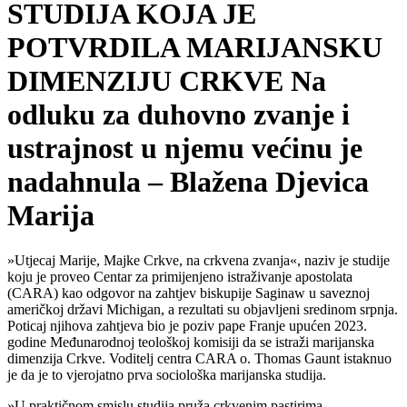
STUDIJA KOJA JE
POTVRDILA MARIJANSKU
DIMENZIJU CRKVE Na
odluku za duhovno zvanje i
ustrajnost u njemu većinu je
nadahnula – Blažena Djevica
Marija
»Utjecaj Marije, Majke Crkve, na crkvena zvanja«, naziv je studije
koju je proveo Centar za primijenjeno istraživanje apostolata
(CARA) kao odgovor na zahtjev biskupije Saginaw u saveznoj
američkoj državi Michigan, a rezultati su objavljeni sredinom srpnja.
Poticaj njihova zahtjeva bio je poziv pape Franje upućen 2023.
godine Međunarodnoj teološkoj komisiji da se istraži marijanska
dimenzija Crkve. Voditelj centra CARA o. Thomas Gaunt istaknuo
je da je to vjerojatno prva sociološka marijanska studija.
»U praktičnom smislu studija pruža crkvenim pastirima,