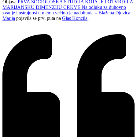
Objava
PRVA SOCIOLOŠKA STUDIJA KOJA JE POTVRDILA
MARIJANSKU DIMENZIJU CRKVE Na odluku za duhovno
zvanje i ustrajnost u njemu većinu je nadahnula – Blažena Djevica
Marija
pojavila se prvi puta na
Glas Koncila
.