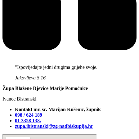
"Ispovijedajte jedni drugima grijehe svoje."
Jakovljeva 5,16
Župa Blažene Djevice Marije Pomoćnice
Ivanec Bistranski
Kontakt mr. sc. Marijan Kušenić, župnik
098 / 624 189
01 3358 138‬.
zupa.ibistranski@zg-nadbiskupija.hr