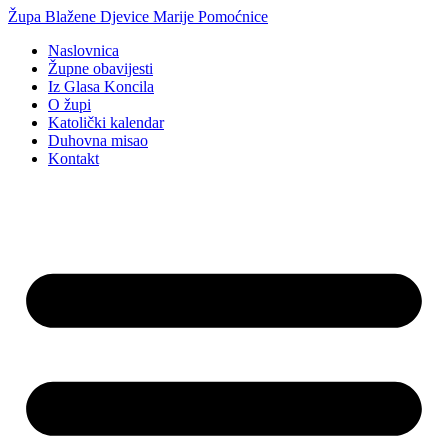
Idi
Župa Blažene Djevice Marije Pomoćnice
na
Naslovnica
sadržaj
Župne obavijesti
Iz Glasa Koncila
O župi
Katolički kalendar
Duhovna misao
Kontakt