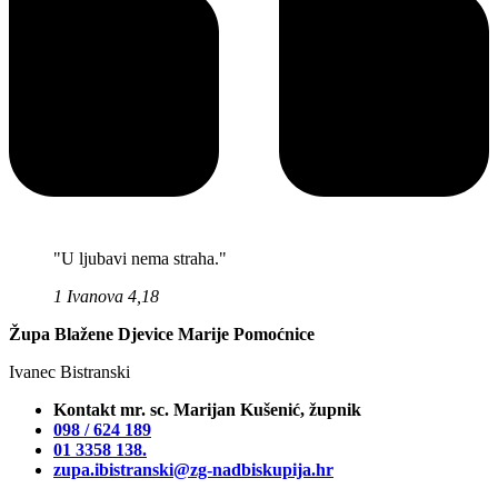
"U ljubavi nema straha."
1 Ivanova 4,18
Župa Blažene Djevice Marije Pomoćnice
Ivanec Bistranski
Kontakt mr. sc. Marijan Kušenić, župnik
098 / 624 189
01 3358 138‬.
zupa.ibistranski@zg-nadbiskupija.hr