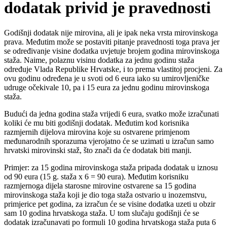
dodatak privid je pravednosti
Godišnji dodatak nije mirovina, ali je ipak neka vrsta mirovinskoga
prava. Međutim može se postaviti pitanje pravednosti toga prava jer
se određivanje visine dodatka uvjetuje brojem godina mirovinskoga
staža. Naime, polaznu visinu dodatka za jednu godinu staža
određuje Vlada Republike Hrvatske, i to prema vlastitoj procjeni. Za
ovu godinu određena je u svoti od 6 eura iako su umirovljeničke
udruge očekivale 10, pa i 15 eura za jednu godinu mirovinskoga
staža.
Budući da jedna godina staža vrijedi 6 eura, svatko može izračunati
koliki će mu biti godišnji dodatak. Međutim kod korisnika
razmjernih dijelova mirovina koje su ostvarene primjenom
međunarodnih sporazuma vjerojatno će se uzimati u izračun samo
hrvatski mirovinski staž, što znači da će dodatak biti manji.
Primjer: za 15 godina mirovinskoga staža pripada dodatak u iznosu
od 90 eura (15 g. staža x 6 = 90 eura). Međutim korisniku
razmjernoga dijela starosne mirovine ostvarene sa 15 godina
mirovinskoga staža koji je dio toga staža ostvario u inozemstvu,
primjerice pet godina, za izračun će se visine dodatka uzeti u obzir
sam 10 godina hrvatskoga staža. U tom slučaju godišnji će se
dodatak izračunavati po formuli 10 godina hrvatskoga staža puta 6