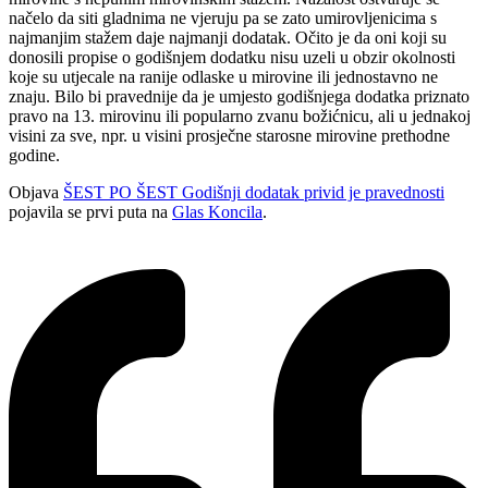
načelo da siti gladnima ne vjeruju pa se zato umirovljenicima s
najmanjim stažem daje najmanji dodatak. Očito je da oni koji su
donosili propise o godišnjem dodatku nisu uzeli u obzir okolnosti
koje su utjecale na ranije odlaske u mirovine ili jednostavno ne
znaju. Bilo bi pravednije da je umjesto godišnjega dodatka priznato
pravo na 13. mirovinu ili popularno zvanu božićnicu, ali u jednakoj
visini za sve, npr. u visini prosječne starosne mirovine prethodne
godine.
Objava
ŠEST PO ŠEST Godišnji dodatak privid je pravednosti
pojavila se prvi puta na
Glas Koncila
.