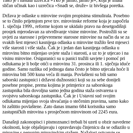
Tako je i nastala uzrečica »Tko je jamio, jamio je«, koja je imala
sličan učinak kao i uzrečica »Snađi se, druže« iz bivšega poretka.
Država je odlaske u mirovine svojim propisima stimulirala. Posebno
se to činilo prijetnjom prve tzv. mirovinske reforme koja je započela
1. siječnja 1999., reforme kojom se ukidalo pravo na desetgodišnji
prosjek mjerodavan za utvrđivanje visine mirovine. Postrožili su se
uvjeti za starosne i prijevremene starosne mirovine na način da se za
svakih šest mjeseci kasnijega odlaska u mirovine tražilo šest mjeseci
više starosti i više staža. Čak je i jedan dan kasnijega odlaska u
mirovinu bitno mijenjao uvjete staža i starosti, a uz to je utjecao i na
visinu mirovine. Osiguranici su u panici tražili savjete i pomoć pri
odlukama je li bolje otići u mirovinu 31. prosinca ili 1. siječnja iduće
godine. Samo razlika od jednoga dana često je bitno utjecala hoće li
mirovina biti 500 kuna veća ili manja. Povlašteni su bili samo
saborski zastupnici i državni dužnosnici koji su za sebe donijeli
posebne propise, prema kojima je primjerice za saborskoga
zastupnika bila dovoljna samo jedna godina staža ostvarena u
svojstvu saborskoga zastupnika. Čak je i Ustavni sud svojim
odlukama mijenjao svoja shvaćanja o stečenim pravima, samo kako
bi zaštitio povlaštene. Zato danas imamo 684 korisnika samo
zastupničkih mirovina s prosječnom mirovinom od 2245 eura.
Današnji zakonopisci i pismoznanci trebali bi uzeti u obzir navedene
okolnosti, koje objašnjavaju i opravdavaju činjenicu da se odlazilo u
mirovine s nepunim mirovinskim stažem. Nažalost ostvaruje se