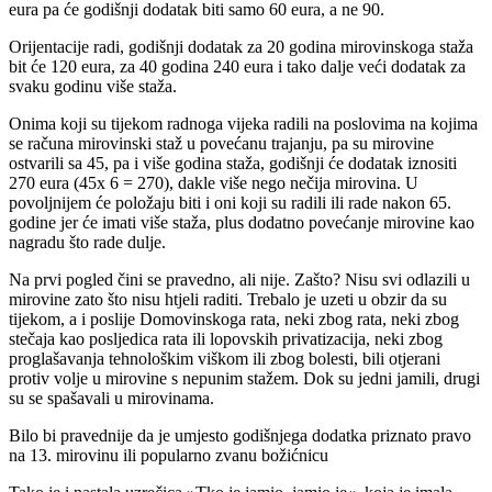
eura pa će godišnji dodatak biti samo 60 eura, a ne 90.
Orijentacije radi, godišnji dodatak za 20 godina mirovinskoga staža
bit će 120 eura, za 40 godina 240 eura i tako dalje veći dodatak za
svaku godinu više staža.
Onima koji su tijekom radnoga vijeka radili na poslovima na kojima
se računa mirovinski staž u povećanu trajanju, pa su mirovine
ostvarili sa 45, pa i više godina staža, godišnji će dodatak iznositi
270 eura (45x 6 = 270), dakle više nego nečija mirovina. U
povoljnijem će položaju biti i oni koji su radili ili rade nakon 65.
godine jer će imati više staža, plus dodatno povećanje mirovine kao
nagradu što rade dulje.
Na prvi pogled čini se pravedno, ali nije. Zašto? Nisu svi odlazili u
mirovine zato što nisu htjeli raditi. Trebalo je uzeti u obzir da su
tijekom, a i poslije Domovinskoga rata, neki zbog rata, neki zbog
stečaja kao posljedica rata ili lopovskih privatizacija, neki zbog
proglašavanja tehnološkim viškom ili zbog bolesti, bili otjerani
protiv volje u mirovine s nepunim stažem. Dok su jedni jamili, drugi
su se spašavali u mirovinama.
Bilo bi pravednije da je umjesto godišnjega dodatka priznato pravo
na 13. mirovinu ili popularno zvanu božićnicu