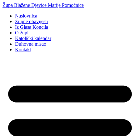
Idi
Župa Blažene Djevice Marije Pomoćnice
na
Naslovnica
sadržaj
Župne obavijesti
Iz Glasa Koncila
O župi
Katolički kalendar
Duhovna misao
Kontakt