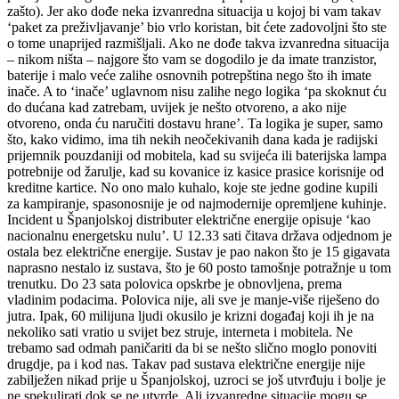
zašto). Jer ako dođe neka izvanredna situacija u kojoj bi vam takav
‘paket za preživljavanje’ bio vrlo koristan, bit ćete zadovoljni što ste
o tome unaprijed razmišljali. Ako ne dođe takva izvanredna situacija
– nikom ništa – najgore što vam se dogodilo je da imate tranzistor,
baterije i malo veće zalihe osnovnih potrepština nego što ih imate
inače. A to ‘inače’ uglavnom nisu zalihe nego logika ‘pa skoknut ću
do dućana kad zatrebam, uvijek je nešto otvoreno, a ako nije
otvoreno, onda ću naručiti dostavu hrane’. Ta logika je super, samo
što, kako vidimo, ima tih nekih neočekivanih dana kada je radijski
prijemnik pouzdaniji od mobitela, kad su svijeća ili baterijska lampa
potrebnije od žarulje, kad su kovanice iz kasice prasice korisnije od
kreditne kartice. No ono malo kuhalo, koje ste jedne godine kupili
za kampiranje, spasonosnije je od najmodernije opremljene kuhinje.
Incident u Španjolskoj distributer električne energije opisuje ‘kao
nacionalnu energetsku nulu’. U 12.33 sati čitava država odjednom je
ostala bez električne energije. Sustav je pao nakon što je 15 gigavata
naprasno nestalo iz sustava, što je 60 posto tamošnje potražnje u tom
trenutku. Do 23 sata polovica opskrbe je obnovljena, prema
vladinim podacima. Polovica nije, ali sve je manje-više riješeno do
jutra. Ipak, 60 milijuna ljudi okusilo je krizni događaj koji ih je na
nekoliko sati vratio u svijet bez struje, interneta i mobitela. Ne
trebamo sad odmah paničariti da bi se nešto slično moglo ponoviti
drugdje, pa i kod nas. Takav pad sustava električne energije nije
zabilježen nikad prije u Španjolskoj, uzroci se još utvrđuju i bolje je
ne spekulirati dok se ne utvrde. Ali izvanredne situacije mogu se