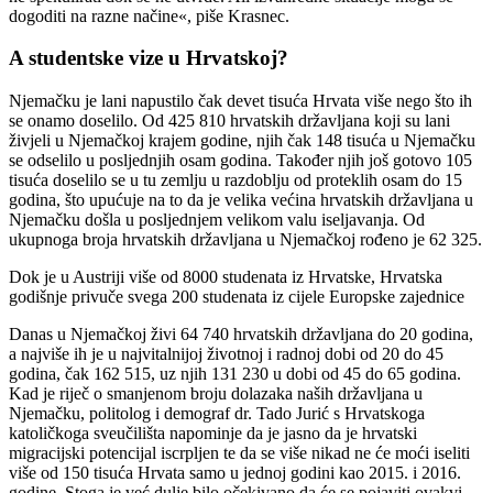
dogoditi na razne načine«, piše Krasnec.
A studentske vize u Hrvatskoj?
Njemačku je lani napustilo čak devet tisuća Hrvata više nego što ih
se onamo doselilo. Od 425 810 hrvatskih državljana koji su lani
živjeli u Njemačkoj krajem godine, njih čak 148 tisuća u Njemačku
se odselilo u posljednjih osam godina. Također njih još gotovo 105
tisuća doselilo se u tu zemlju u razdoblju od proteklih osam do 15
godina, što upućuje na to da je velika većina hrvatskih državljana u
Njemačku došla u posljednjem velikom valu iseljavanja. Od
ukupnoga broja hrvatskih državljana u Njemačkoj rođeno je 62 325.
Dok je u Austriji više od 8000 studenata iz Hrvatske, Hrvatska
godišnje privuče svega 200 studenata iz cijele Europske zajednice
Danas u Njemačkoj živi 64 740 hrvatskih državljana do 20 godina,
a najviše ih je u najvitalnijoj životnoj i radnoj dobi od 20 do 45
godina, čak 162 515, uz njih 131 230 u dobi od 45 do 65 godina.
Kad je riječ o smanjenom broju dolazaka naših državljana u
Njemačku, politolog i demograf dr. Tado Jurić s Hrvatskoga
katoličkoga sveučilišta napominje da je jasno da je hrvatski
migracijski potencijal iscrpljen te da se više nikad ne će moći iseliti
više od 150 tisuća Hrvata samo u jednoj godini kao 2015. i 2016.
godine. Stoga je već dulje bilo očekivano da će se pojaviti ovakvi