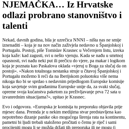
NJEMAČKA… Iz Hrvatske
odlazi probrano stanovništvo i
talenti
Nekad, davnih godina, bila je uzrečica NNNI – ništa nas ne smije
iznenaditi – koja je na nov način zaživjela nedavno u Španjolskoj i
Portugalu. Postoji, piše Tomislav Krasnec u Večernjem listu, izreka
koja kaže: kad zagusti, svi u nešto vjeruju. Kada se nađu u smrtnoj
opasnosti, svi nađu neki put ili prečicu do vjere, pa makar i logikom
koja je poznata kao Paskalova oklada »vjeruj u Boga za slučaj da on
postoji«. »Nakon totalnoga nestanka struje u čitavoj Španjolskoj i
Portugalu možemo li reći da na Iberijskom poluotoku više nema
nikoga tko bi se sprdao s nedavnim prijedlogom Europske komisije
koja savjetuje svim građanima Europske unije da, za svaki slučaj,
opreme svoja kućanstva paketom za preživljavanje prva 72 sata u
izvanrednim situacijama?«, upitao je Krasnec.
Evo i odgovora. »Europska je komisija tu preporuku objavila prije
mjesec dana. Premda je u nekim medijima stvar predstavljena kao
nepotrebno dizanje panike oko mogućega širenja rata na kontinentu,
pametni bi ljudi trebali staloženo pročitati o čemu je riječ i sami
procijeniti mogu li se možda držati tih preporuka ili ne mogu (i