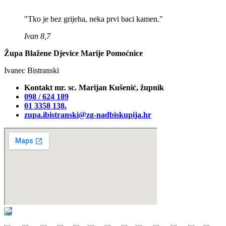
"Tko je bez grijeha, neka prvi baci kamen."
Ivan 8,7
Župa Blažene Djevice Marije Pomoćnice
Ivanec Bistranski
Kontakt mr. sc. Marijan Kušenić, župnik
098 / 624 189
01 3358 138‬.
zupa.ibistranski@zg-nadbiskupija.hr