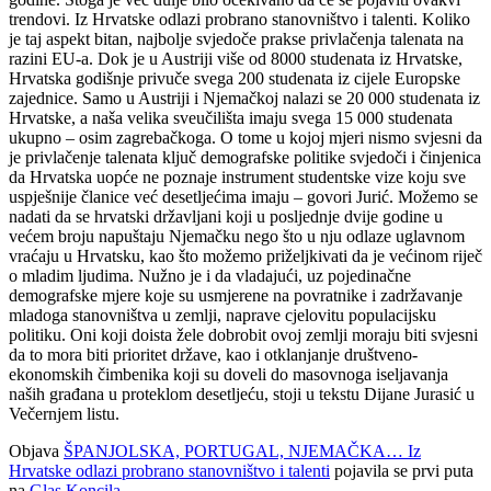
trendovi. Iz Hrvatske odlazi probrano stanovništvo i talenti. Koliko
je taj aspekt bitan, najbolje svjedoče prakse privlačenja talenata na
razini EU-a. Dok je u Austriji više od 8000 studenata iz Hrvatske,
Hrvatska godišnje privuče svega 200 studenata iz cijele Europske
zajednice. Samo u Austriji i Njemačkoj nalazi se 20 000 studenata iz
Hrvatske, a naša velika sveučilišta imaju svega 15 000 studenata
ukupno – osim zagrebačkoga. O tome u kojoj mjeri nismo svjesni da
je privlačenje talenata ključ demografske politike svjedoči i činjenica
da Hrvatska uopće ne poznaje instrument studentske vize koju sve
uspješnije članice već desetljećima imaju – govori Jurić. Možemo se
nadati da se hrvatski državljani koji u posljednje dvije godine u
većem broju napuštaju Njemačku nego što u nju odlaze uglavnom
vraćaju u Hrvatsku, kao što možemo priželjkivati da je većinom riječ
o mladim ljudima. Nužno je i da vladajući, uz pojedinačne
demografske mjere koje su usmjerene na povratnike i zadržavanje
mladoga stanovništva u zemlji, naprave cjelovitu populacijsku
politiku. Oni koji doista žele dobrobit ovoj zemlji moraju biti svjesni
da to mora biti prioritet države, kao i otklanjanje društveno-
ekonomskih čimbenika koji su doveli do masovnoga iseljavanja
naših građana u proteklom desetljeću, stoji u tekstu Dijane Jurasić u
Večernjem listu.
Objava
ŠPANJOLSKA, PORTUGAL, NJEMAČKA… Iz
Hrvatske odlazi probrano stanovništvo i talenti
pojavila se prvi puta
na
Glas Koncila
.