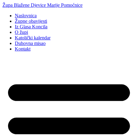
Idi
Župa Blažene Djevice Marije Pomoćnice
na
Naslovnica
sadržaj
Župne obavijesti
Iz Glasa Koncila
O župi
Katolički kalendar
Duhovna misao
Kontakt