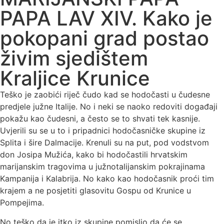
PAPA LAV XIV. Kako je
pokopani grad postao
živim sjedištem
Kraljice Krunice
Teško je zaobići riječ čudo kad se hodočasti u čudesne
predjele južne Italije. No i neki se naoko redoviti događaji
pokažu kao čudesni, a često se to shvati tek kasnije.
Uvjerili su se u to i pripadnici hodočasničke skupine iz
Splita i šire Dalmacije. Krenuli su na put, pod vodstvom
don Josipa Mužića, kako bi hodočastili hrvatskim
marijanskim tragovima u južnotalijanskim pokrajinama
Kampanija i Kalabrija. No kako kao hodočasnik proći tim
krajem a ne posjetiti glasovitu Gospu od Krunice u
Pompejima.
No teško da je itko iz skupine pomislio da će se