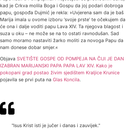
kad je Crkva molila Boga i Gospu da joj podari dobroga
papu, gospođa Dujmić je rekla: »Uvjerena sam da je baš
Marija imala u ovome izboru ‘svoje prste’ te očekujem da
će ona i dalje voditi papu Lava XIV. Ta njegova blagost i
suza u oku – ne može se na to ostati ravnodušan. Sad
samo moramo nastaviti žarko moliti za novoga Papu da
nam donese dobar smjer.«
Objava
SVETIŠTE GOSPE OD POMPEJA NA ČIJI JE DAN
IZABRAN MARIJANSKI PAPA PAPA LAV XIV. Kako je
pokopani grad postao živim sjedištem Kraljice Krunice
pojavila se prvi puta na
Glas Koncila
.
"Isus Krist isti je jučer i danas i zauvijek."