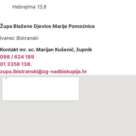
Hebrejima 13,8
Župa Blažene Djevice Marije Pomoćnice
Ivanec Bistranski
Kontakt mr. sc. Marijan Kušenić, župnik
098 / 624 189
01 3358 138‬.
zupa.ibistranski@zg-nadbiskupija.hr