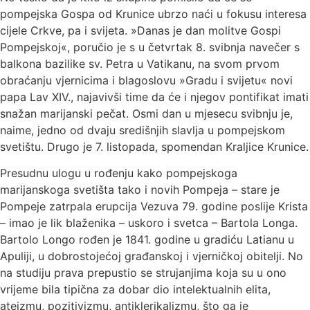
pompejska Gospa od Krunice ubrzo naći u fokusu interesa
cijele Crkve, pa i svijeta. »Danas je dan molitve Gospi
Pompejskoj«, poručio je s u četvrtak 8. svibnja navečer s
balkona bazilike sv. Petra u Vatikanu, na svom prvom
obraćanju vjernicima i blagoslovu »Gradu i svijetu« novi
papa Lav XIV., najavivši time da će i njegov pontifikat imati
snažan marijanski pečat. Osmi dan u mjesecu svibnju je,
naime, jedno od dvaju središnjih slavlja u pompejskom
svetištu. Drugo je 7. listopada, spomendan Kraljice Krunice.
Presudnu ulogu u rođenju kako pompejskoga
marijanskoga svetišta tako i novih Pompeja – stare je
Pompeje zatrpala erupcija Vezuva 79. godine poslije Krista
– imao je lik blaženika – uskoro i svetca – Bartola Longa.
Bartolo Longo rođen je 1841. godine u gradiću Latianu u
Apuliji, u dobrostojećoj građanskoj i vjerničkoj obitelji. No
na studiju prava prepustio se strujanjima koja su u ono
vrijeme bila tipična za dobar dio intelektualnih elita,
ateizmu, pozitivizmu, antiklerikalizmu, što ga je