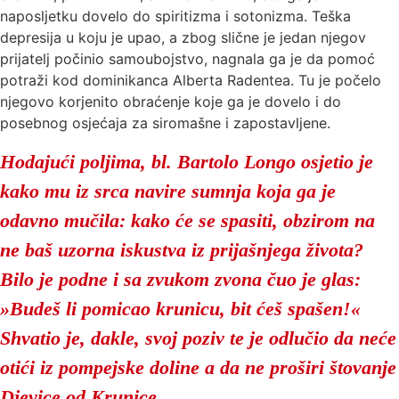
naposljetku dovelo do spiritizma i sotonizma. Teška
depresija u koju je upao, a zbog slične je jedan njegov
prijatelj počinio samoubojstvo, nagnala ga je da pomoć
potraži kod dominikanca Alberta Radentea. Tu je počelo
njegovo korjenito obraćenje koje ga je dovelo i do
posebnog osjećaja za siromašne i zapostavljene.
Hodajući poljima, bl. Bartolo Longo osjetio je
kako mu iz
srca navire sumnja koja ga je
odavno mučila: kako će se
spasiti, obzirom na
ne baš uzorna iskustva iz prijašnjega
života?
Bilo je podne i sa zvukom zvona čuo je glas:
»Budeš li
pomicao krunicu, bit ćeš spašen!«
Shvatio je, dakle, svoj
poziv te je odlučio da neće
otići iz pompejske doline a da ne
proširi štovanje
Djevice od Krunice