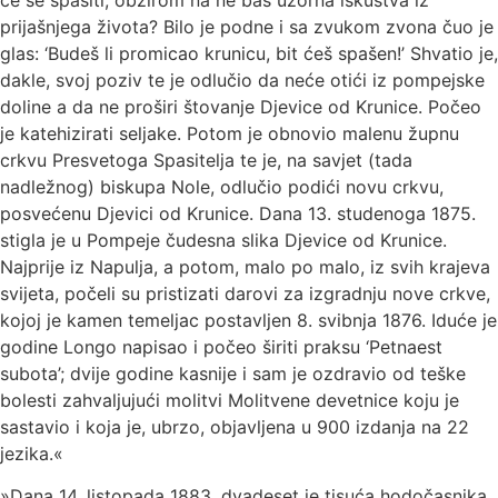
prijašnjega života? Bilo je podne i sa zvukom zvona čuo je
glas: ‘Budeš li promicao krunicu, bit ćeš spašen!’ Shvatio je,
dakle, svoj poziv te je odlučio da neće otići iz pompejske
doline a da ne proširi štovanje Djevice od Krunice. Počeo
je katehizirati seljake. Potom je obnovio malenu župnu
crkvu Presvetoga Spasitelja te je, na savjet (tada
nadležnog) biskupa Nole, odlučio podići novu crkvu,
posvećenu Djevici od Krunice. Dana 13. studenoga 1875.
stigla je u Pompeje čudesna slika Djevice od Krunice.
Najprije iz Napulja, a potom, malo po malo, iz svih krajeva
svijeta, počeli su pristizati darovi za izgradnju nove crkve,
kojoj je kamen temeljac postavljen 8. svibnja 1876. Iduće je
godine Longo napisao i počeo širiti praksu ‘Petnaest
subota’; dvije godine kasnije i sam je ozdravio od teške
bolesti zahvaljujući molitvi Molitvene devetnice koju je
sastavio i koja je, ubrzo, objavljena u 900 izdanja na 22
jezika.«
»Dana 14. listopada 1883. dvadeset je tisuća hodočasnika,