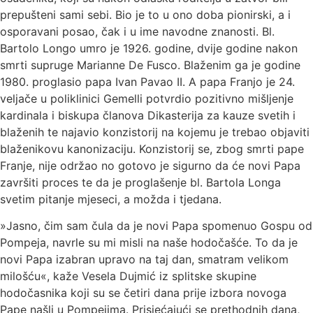
prepušteni sami sebi. Bio je to u ono doba pionirski, a i
osporavani posao, čak i u ime navodne znanosti. Bl.
Bartolo Longo umro je 1926. godine, dvije godine nakon
smrti supruge Marianne De Fusco. Blaženim ga je godine
1980. proglasio papa Ivan Pavao II. A papa Franjo je 24.
veljače u poliklinici Gemelli potvrdio pozitivno mišljenje
kardinala i biskupa članova Dikasterija za kauze svetih i
blaženih te najavio konzistorij na kojemu je trebao objaviti
blaženikovu kanonizaciju. Konzistorij se, zbog smrti pape
Franje, nije održao no gotovo je sigurno da će novi Papa
završiti proces te da je proglašenje bl. Bartola Longa
svetim pitanje mjeseci, a možda i tjedana.
»Jasno, čim sam čula da je novi Papa spomenuo Gospu od
Pompeja, navrle su mi misli na naše hodočašće. To da je
novi Papa izabran upravo na taj dan, smatram velikom
milošću«, kaže Vesela Dujmić iz splitske skupine
hodočasnika koji su se četiri dana prije izbora novoga
Pape našli u Pompejima. Prisjećajući se prethodnih dana,