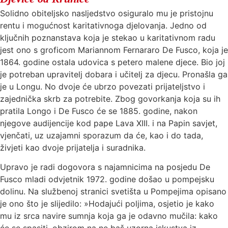
Solidno obiteljsko nasljedstvo osiguralo mu je pristojnu
rentu i mogućnost karitativnoga djelovanja. Jedno od
ključnih poznanstava koja je stekao u karitativnom radu
jest ono s groficom Mariannom Fernararo De Fusco, koja je
1864. godine ostala udovica s petero malene djece. Bio joj
je potreban upravitelj dobara i učitelj za djecu. Pronašla ga
je u Longu. No dvoje će ubrzo povezati prijateljstvo i
zajednička skrb za potrebite. Zbog govorkanja koja su ih
pratila Longo i De Fusco će se 1885. godine, nakon
njegove audijencije kod pape Lava XIII. i na Papin savjet,
vjenčati, uz uzajamni sporazum da će, kao i do tada,
živjeti kao dvoje prijatelja i suradnika.
Upravo je radi dogovora s najamnicima na posjedu De
Fusco mladi odvjetnik 1972. godine došao u pompejsku
dolinu. Na službenoj stranici svetišta u Pompejima opisano
je ono što je slijedilo: »Hodajući poljima, osjetio je kako
mu iz srca navire sumnja koja ga je odavno mučila: kako
će se spasiti, obzirom na ne baš uzorna iskustva iz