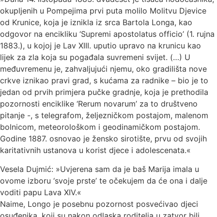
okupljenih u Pompejima prvi puta molilo Molitvu Djevice
od Krunice, koja je iznikla iz srca Bartola Longa, kao
odgovor na encikliku ‘Supremi apostolatus officio’ (1. rujna
1883.), u kojoj je Lav XIII. uputio upravo na krunicu kao
lijek za zla koja su pogađala suvremeni svijet. (…) U
međuvremenu je, zahvaljujući njemu, oko gradilišta nove
crkve iznikao pravi grad, s kućama za radnike – bio je to
jedan od prvih primjera pučke gradnje, koja je prethodila
pozornosti enciklike ‘Rerum novarum’ za to društveno
pitanje -, s telegrafom, željezničkom postajom, malenom
bolnicom, meteorološkom i geodinamičkom postajom.
Godine 1887. osnovao je žensko sirotište, prvu od svojih
karitativnih ustanova u korist djece i adolescenata.«
Vesela Dujmić: »Uvjerena sam da je baš Marija imala u
ovome izboru ‘svoje prste’ te očekujem da će ona i dalje
voditi papu Lava XIV.«
Naime, Longo je posebnu pozornost posvećivao djeci
osuđenika, koji su nakon odlaska roditelja u zatvor bili