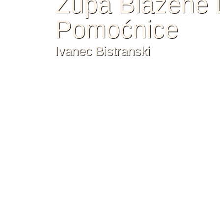
Župa Blažene D
Pomoćnice
Ivanec Bistranski