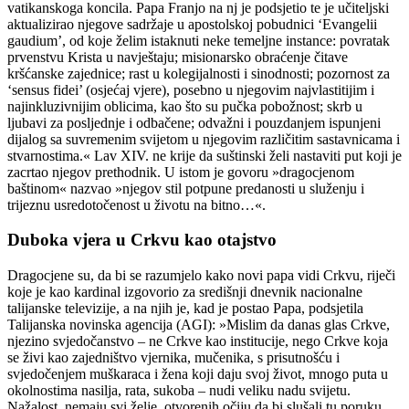
vatikanskoga koncila. Papa Franjo na nj je podsjetio te je učiteljski
aktualizirao njegove sadržaje u apostolskoj pobudnici ‘Evangelii
gaudium’, od koje želim istaknuti neke temeljne instance: povratak
prvenstvu Krista u navještaju; misionarsko obraćenje čitave
kršćanske zajednice; rast u kolegijalnosti i sinodnosti; pozornost za
‘sensus fidei’ (osjećaj vjere), posebno u njegovim najvlastitijim i
najinkluzivnijim oblicima, kao što su pučka pobožnost; skrb u
ljubavi za posljednje i odbačene; odvažni i pouzdanjem ispunjeni
dijalog sa suvremenim svijetom u njegovim različitim sastavnicama i
stvarnostima.« Lav XIV. ne krije da suštinski želi nastaviti put koji je
zacrtao njegov prethodnik. U istom je govoru »dragocjenom
baštinom« nazvao »njegov stil potpune predanosti u služenju i
trijeznu usredotočenost u životu na bitno…«.
Duboka vjera u Crkvu kao otajstvo
Dragocjene su, da bi se razumjelo kako novi papa vidi Crkvu, riječi
koje je kao kardinal izgovorio za središnji dnevnik nacionalne
talijanske televizije, a na njih je, kad je postao Papa, podsjetila
Talijanska novinska agencija (AGI): »Mislim da danas glas Crkve,
njezino svjedočanstvo – ne Crkve kao institucije, nego Crkve koja
se živi kao zajedništvo vjernika, mučenika, s prisutnošću i
svjedočenjem muškaraca i žena koji daju svoj život, mnogo puta u
okolnostima nasilja, rata, sukoba – nudi veliku nadu svijetu.
Nažalost, nemaju svi želje, otvorenih očiju da bi slušali tu poruku.