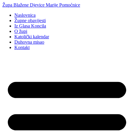
Idi
Župa Blažene Djevice Marije Pomoćnice
na
Naslovnica
sadržaj
Župne obavijesti
Iz Glasa Koncila
O župi
Katolički kalendar
Duhovna misao
Kontakt