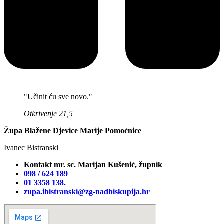
"Učinit ću sve novo."
Otkrivenje 21,5
Župa Blažene Djevice Marije Pomoćnice
Ivanec Bistranski
Kontakt mr. sc. Marijan Kušenić, župnik
098 / 624 189
01 3358 138‬.
zupa.ibistranski@zg-nadbiskupija.hr