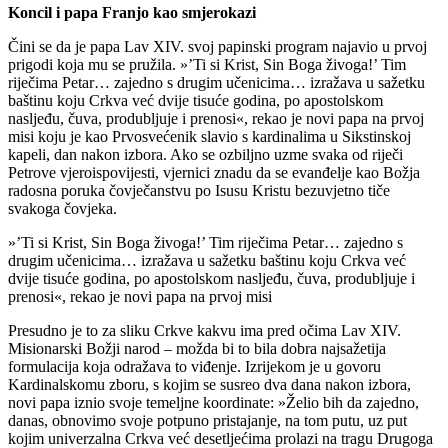
Koncil i papa Franjo kao smjerokazi
Čini se da je papa Lav XIV. svoj papinski program najavio u prvoj
prigodi koja mu se pružila. »’Ti si Krist, Sin Boga živoga!’ Tim
riječima Petar… zajedno s drugim učenicima… izražava u sažetku
baštinu koju Crkva već dvije tisuće godina, po apostolskom
nasljeđu, čuva, produbljuje i prenosi«, rekao je novi papa na prvoj
misi koju je kao Prvosvećenik slavio s kardinalima u Sikstinskoj
kapeli, dan nakon izbora. Ako se ozbiljno uzme svaka od riječi
Petrove vjeroispovijesti, vjernici znadu da se evanđelje kao Božja
radosna poruka čovječanstvu po Isusu Kristu bezuvjetno tiče
svakoga čovjeka.
»’Ti si Krist, Sin Boga živoga!’ Tim riječima Petar… zajedno s
drugim učenicima… izražava u sažetku baštinu koju Crkva već
dvije tisuće godina, po apostolskom nasljeđu, čuva, produbljuje i
prenosi«, rekao je novi papa na prvoj misi
Presudno je to za sliku Crkve kakvu ima pred očima Lav XIV.
Misionarski Božji narod – možda bi to bila dobra najsažetija
formulacija koja odražava to viđenje. Izrijekom je u govoru
Kardinalskomu zboru, s kojim se susreo dva dana nakon izbora,
novi papa iznio svoje temeljne koordinate: »Želio bih da zajedno,
danas, obnovimo svoje potpuno pristajanje, na tom putu, uz put
kojim univerzalna Crkva već desetljećima prolazi na tragu Drugoga