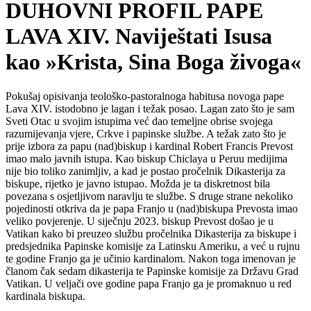
DUHOVNI PROFIL PAPE
LAVA XIV. Naviještati Isusa
kao »Krista, Sina Boga živoga«
Pokušaj opisivanja teološko-pastoralnoga habitusa novoga pape
Lava XIV. istodobno je lagan i težak posao. Lagan zato što je sam
Sveti Otac u svojim istupima već dao temeljne obrise svojega
razumijevanja vjere, Crkve i papinske službe. A težak zato što je
prije izbora za papu (nad)biskup i kardinal Robert Francis Prevost
imao malo javnih istupa. Kao biskup Chiclaya u Peruu medijima
nije bio toliko zanimljiv, a kad je postao pročelnik Dikasterija za
biskupe, rijetko je javno istupao. Možda je ta diskretnost bila
povezana s osjetljivom naravlju te službe. S druge strane nekoliko
pojedinosti otkriva da je papa Franjo u (nad)biskupa Prevosta imao
veliko povjerenje. U siječnju 2023. biskup Prevost došao je u
Vatikan kako bi preuzeo službu pročelnika Dikasterija za biskupe i
predsjednika Papinske komisije za Latinsku Ameriku, a već u rujnu
te godine Franjo ga je učinio kardinalom. Nakon toga imenovan je
članom čak sedam dikasterija te Papinske komisije za Državu Grad
Vatikan. U veljači ove godine papa Franjo ga je promaknuo u red
kardinala biskupa.