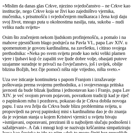
»Mislim da danas glas Crkve, njezino svjedočanstvo – ne Crkve kao
institucije, nego Crkve koja se živi kao zajedništvo vjernika,
mučenika, s prisutnošću i svjedočenjem muškaraca i žena koji daju
svoj život, mnogo puta u okolnostima nasilja, rata, sukoba – nudi
veliku nadu svijetu«
Osim što zračenjem nekom ljudskom profinjenošću, a pomalo i na
mahove pjesničkom blago podsjeća na Pavla VI., papa Lav XIV. u
spomenutom je govoru kardinalima, na završetku, i citirao svojega
prethodnika: »Neka po svem svijetu prođe kao neki veliki plamen
vjere i ljubavi koji će zapaliti sve ljude dobre volje, obasjati putove
uzajamne suradnje te privući na čovječanstvo, još i uvijek, obilje
blizina Božjih, bez čije pomoći ništa nije vrijedno, ništa sveto.«
Uza sve isticanje kontinuiteta s papom Franjom i izražavanje
poštovanja prema svojemu prethodniku, a i svojevrsnoga pritiska
javnosti da bude blizak ljudima i jednostavan kao i Franjo, papa Lav
XIV. je već svojom prvom pojavom, povratkom tradiciji kad je riječ
o papinskom ruhu i pozdravu, pokazao da je Crkva dobila novoga
papu. I uza svu želju da Crkva bude blizu problemima svijeta, u
propovijedi na prvoj papinskoj misi s kardinalima dao je do znanja
da je svjestan stanja u kojem Kristovi vjernici u svijetu bivaju
»ismijavani, osporavani, prezirani ili u najboljem slučaju podnošeni i
sažalijevani«. A čak i mnogi koji se nazivaju kršćanima simpatiziraju
Isusa kao čovjeka te idu za njim »dok to mogu činiti bez prevelikih