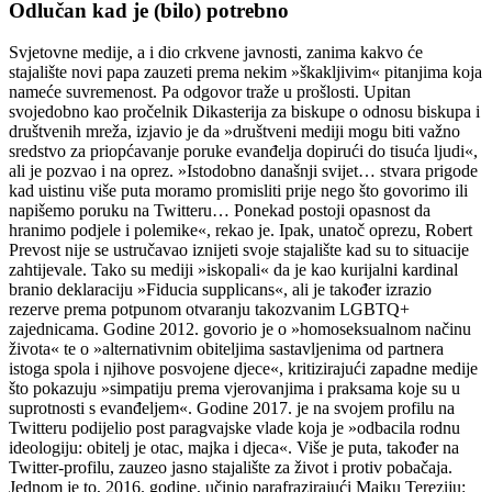
Odlučan kad je (bilo) potrebno
Svjetovne medije, a i dio crkvene javnosti, zanima kakvo će
stajalište novi papa zauzeti prema nekim »škakljivim« pitanjima koja
nameće suvremenost. Pa odgovor traže u prošlosti. Upitan
svojedobno kao pročelnik Dikasterija za biskupe o odnosu biskupa i
društvenih mreža, izjavio je da »društveni mediji mogu biti važno
sredstvo za priopćavanje poruke evanđelja dopirući do tisuća ljudi«,
ali je pozvao i na oprez. »Istodobno današnji svijet… stvara prigode
kad uistinu više puta moramo promisliti prije nego što govorimo ili
napišemo poruku na Twitteru… Ponekad postoji opasnost da
hranimo podjele i polemike«, rekao je. Ipak, unatoč oprezu, Robert
Prevost nije se ustručavao iznijeti svoje stajalište kad su to situacije
zahtijevale. Tako su mediji »iskopali« da je kao kurijalni kardinal
branio deklaraciju »Fiducia supplicans«, ali je također izrazio
rezerve prema potpunom otvaranju takozvanim LGBTQ+
zajednicama. Godine 2012. govorio je o »homoseksualnom načinu
života« te o »alternativnim obiteljima sastavljenima od partnera
istoga spola i njihove posvojene djece«, kritizirajući zapadne medije
što pokazuju »simpatiju prema vjerovanjima i praksama koje su u
suprotnosti s evanđeljem«. Godine 2017. je na svojem profilu na
Twitteru podijelio post paragvajske vlade koja je »odbacila rodnu
ideologiju: obitelj je otac, majka i djeca«. Više je puta, također na
Twitter-profilu, zauzeo jasno stajalište za život i protiv pobačaja.
Jednom je to, 2016. godine, učinio parafrazirajući Majku Tereziju: