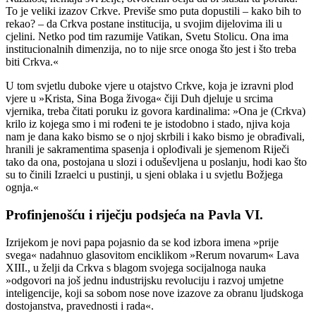
To je veliki izazov Crkve. Previše smo puta dopustili – kako bih to
rekao? – da Crkva postane institucija, u svojim dijelovima ili u
cjelini. Netko pod tim razumije Vatikan, Svetu Stolicu. Ona ima
institucionalnih dimenzija, no to nije srce onoga što jest i što treba
biti Crkva.«
U tom svjetlu duboke vjere u otajstvo Crkve, koja je izravni plod
vjere u »Krista, Sina Boga živoga« čiji Duh djeluje u srcima
vjernika, treba čitati poruku iz govora kardinalima: »Ona je (Crkva)
krilo iz kojega smo i mi rođeni te je istodobno i stado, njiva koja
nam je dana kako bismo se o njoj skrbili i kako bismo je obrađivali,
hranili je sakramentima spasenja i oplođivali je sjemenom Riječi
tako da ona, postojana u slozi i oduševljena u poslanju, hodi kao što
su to činili Izraelci u pustinji, u sjeni oblaka i u svjetlu Božjega
ognja.«
Profinjenošću i riječju podsjeća na Pavla VI.
Izrijekom je novi papa pojasnio da se kod izbora imena »prije
svega« nadahnuo glasovitom enciklikom »Rerum novarum« Lava
XIII., u želji da Crkva s blagom svojega socijalnoga nauka
»odgovori na još jednu industrijsku revoluciju i razvoj umjetne
inteligencije, koji sa sobom nose nove izazove za obranu ljudskoga
dostojanstva, pravednosti i rada«.