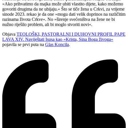
»Ako prihvatimo da majka može ubiti vlastito dijete, kako možemo
govoriti drugima da ne ubijaju.« Što se tiče žena u Crkvi, za vrijeme
sinode 2023. rekao je da one »mogu dati velik doprinos na različitim
razinama života Crkve«. No »širenje svećeništva na žene ne bi
nužno riješilo problem, ali bi moglo stvoriti novi«.
Objava
TEOLOŠKI, PASTORALNI I DUHOVNI PROFIL PAPE
LAVA XIV. Naviještati Isusa kao »Krista, Sina Boga živoga«
pojavila se prvi puta na
Glas Koncila
.