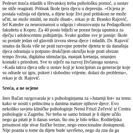
Pedeset tisuća mladih u Hrvatskoj treba psihološku pomoć, a sustav
ne stiže reagirati. Pritisak škole tjera djecu u depresiju. »Ocjena je
postala važnija od djeteta, a dijete koje živi pod pritiskom ne može
učiti, ne može misliti, ne može disati«, rekao je dr. Branko Rajović,
šef Katedre za neuroznanost u odgoju i obrazovanju na Pedagoškom
fakultetu u Kopru. Za 40 posto bilježi se porast broja uputnica za
dječju i adolescentnu psihijatriju. Svake godine sve je jasnije: škole
su postale jedan od glavnih izvora stresa djece i mladih. Dr. Rajović
smatra da škola više ne prati razvojne potrebe djeteta te da današnja
djeca odrastaju u potpuno drukčijem okružju koje prati ubrzan
tempo života, digitalna stimulacija, manjak kretanja, smanjen
kontakt s prirodom. Sve to utječe na razvoj živčanoga sustava.
»Kada takva djeca uđu u sustav koji je koncipiran za generacije koje
su odrasle uz igru, pokret i slobodno vrijeme, dolazi do problema«,
rekao je dr. Rajović.
Sreća, a ne ocjene
Ines Bačan razgovarala je s psihologinjama za »Jutarnji list« na temu
kako se nositi s pritiscima u danima mature njihove djece. Evo
nekoliko savjeta kliničke psihologinje Nensi Friszl Zečević iz Centra
psihologije u Zagrebu. Ne treba se samo brinuti je li dijete učilo
nego ga pitati je li danas sretan, što mu je bilo teško. Roditeljska
prisutnost nije stvar fizičke brzine, nego emocionalne dostupnosti.
Nije poanta u tome da dijete bude savršeno, nego da zna da ga