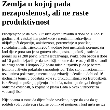
Zemlja u kojoj pada
nezaposlenost, ali ne raste
produktivnost
Procijenjeno je da oko 50 tisuća djece i mladih u dobi od 10 do 19
godina u Hrvatskoj ima poteškoće s mentalnim zdravljem,
uključujući depresiju, anksioznost, poremećaje u ponašanju i
suicidalne misli. Tijekom 2004. godine broj mentalnih poremećaja
kod djece porastao je za gotovo tristo posto, a pokušaji suicida
porasli su za 280 posto. Prema istraživanju, svaka peta osoba u dobi
od 16 godina izjavila je da razmišlja o tome da se ozlijedi ili si naudi
na drugi način. Ukupno 7,7 posto mladih izjavilo je da je barem
jednom u životu pokušalo samoubojstvo. Tako stoji u nacionalnim
rezultatima pokazatelja mentalnoga zdravlja učenika u dobi od 16
godina na temelju podataka koje su prikupili istraživači Europskoga
istraživanja o pušenju, pijenju alkohola, uzimanju droga i drugim
oblicima ovisnosti, o kojima je pisala Lada Novak Starčević za
»Jutarnji list«.
Nije poanta u tome da dijete bude savršeno, nego da zna da ga
roditelj voli i prihvaća i kad se boji i kad pogriješi i kad ništa ne ide