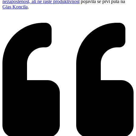
nezaposlenost, ali ne raste produktivnost
pojavila se prvi puta na
Glas Koncila
.