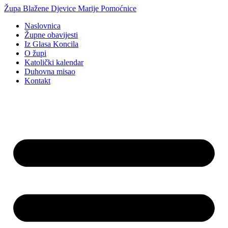
Idi
Župa Blažene Djevice Marije Pomoćnice
na
Naslovnica
sadržaj
Župne obavijesti
Iz Glasa Koncila
O župi
Katolički kalendar
Duhovna misao
Kontakt