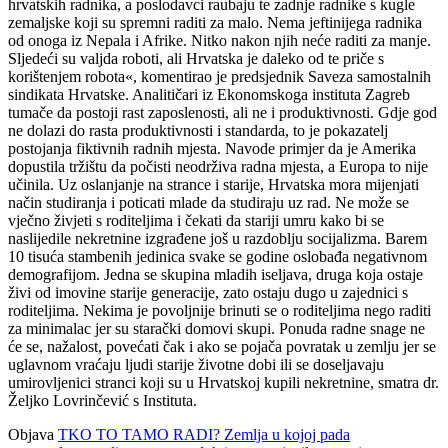
hrvatskih radnika, a poslodavci raubaju te zadnje radnike s kugle
zemaljske koji su spremni raditi za malo. Nema jeftinijega radnika
od onoga iz Nepala i Afrike. Nitko nakon njih neće raditi za manje.
Sljedeći su valjda roboti, ali Hrvatska je daleko od te priče s
korištenjem robota«, komentirao je predsjednik Saveza samostalnih
sindikata Hrvatske. Analitičari iz Ekonomskoga instituta Zagreb
tumače da postoji rast zaposlenosti, ali ne i produktivnosti. Gdje god
ne dolazi do rasta produktivnosti i standarda, to je pokazatelj
postojanja fiktivnih radnih mjesta. Navode primjer da je Amerika
dopustila tržištu da počisti neodrživa radna mjesta, a Europa to nije
učinila. Uz oslanjanje na strance i starije, Hrvatska mora mijenjati
način studiranja i poticati mlade da studiraju uz rad. Ne može se
vječno živjeti s roditeljima i čekati da stariji umru kako bi se
naslijedile nekretnine izgrađene još u razdoblju socijalizma. Barem
10 tisuća stambenih jedinica svake se godine oslobađa negativnom
demografijom. Jedna se skupina mladih iseljava, druga koja ostaje
živi od imovine starije generacije, zato ostaju dugo u zajednici s
roditeljima. Nekima je povoljnije brinuti se o roditeljima nego raditi
za minimalac jer su starački domovi skupi. Ponuda radne snage ne
će se, nažalost, povećati čak i ako se pojača povratak u zemlju jer se
uglavnom vraćaju ljudi starije životne dobi ili se doseljavaju
umirovljenici stranci koji su u Hrvatskoj kupili nekretnine, smatra dr.
Željko Lovrinčević s Instituta.
Objava
TKO TO TAMO RADI? Zemlja u kojoj pada