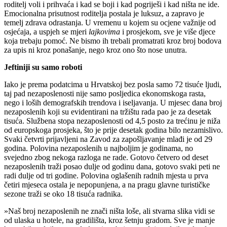
roditelj voli i prihvaća i kad se boji i kad pogriješi i kad ništa ne ide.
Emocionalna prisutnost roditelja postala je luksuz, a zapravo je
temelj zdrava odrastanja. U vremenu u kojem su ocjene važnije od
osjećaja, a uspjeh se mjeri
lajkovima
i prosjekom, sve je više djece
koja trebaju pomoć. Ne bismo ih trebali promatrati kroz broj bodova
za upis ni kroz ponašanje, nego kroz ono što nose unutra.
Jeftiniji su samo roboti
Iako je prema podatcima u Hrvatskoj bez posla samo 72 tisuće ljudi,
taj pad nezaposlenosti nije samo posljedica ekonomskoga rasta,
nego i loših demografskih trendova i iseljavanja. U mjesec dana broj
nezaposlenih koji su evidentirani na tržištu rada pao je za desetak
tisuća. Službena stopa nezaposlenosti od 4,5 posto za trećinu je niža
od europskoga prosjeka, što je prije desetak godina bilo nezamislivo.
Svaki četvrti prijavljeni na Zavod za zapošljavanje mlađi je od 29
godina. Polovina nezaposlenih u najboljim je godinama, no
svejedno zbog nekoga razloga ne rade. Gotovo četvero od deset
nezaposlenih traži posao dulje od godinu dana, gotovo svaki peti ne
radi dulje od tri godine. Polovina oglašenih radnih mjesta u prva
četiri mjeseca ostala je nepopunjena, a na pragu glavne turističke
sezone traži se oko 18 tisuća radnika.
»Naš broj nezaposlenih ne znači ništa loše, ali stvarna slika vidi se
od ulaska u hotele, na gradilišta, kroz šetnju gradom. Sve je manje