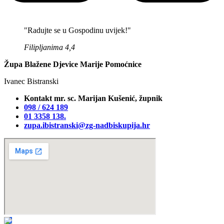
"Radujte se u Gospodinu uvijek!"
Filipljanima 4,4
Župa Blažene Djevice Marije Pomoćnice
Ivanec Bistranski
Kontakt mr. sc. Marijan Kušenić, župnik
098 / 624 189
01 3358 138‬.
zupa.ibistranski@zg-nadbiskupija.hr