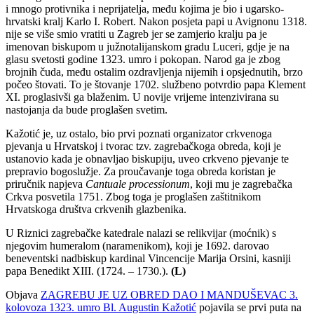
i mnogo protivnika i neprijatelja, među kojima je bio i ugarsko-
hrvatski kralj Karlo I. Robert. Nakon posjeta papi u Avignonu 1318.
nije se više smio vratiti u Zagreb jer se zamjerio kralju pa je
imenovan biskupom u južnotalijanskom gradu Luceri, gdje je na
glasu svetosti godine 1323. umro i pokopan. Narod ga je zbog
brojnih čuda, među ostalim ozdravljenja nijemih i opsjednutih, brzo
počeo štovati. To je štovanje 1702. službeno potvrdio papa Klement
XI. proglasivši ga blaženim. U novije vrijeme intenzivirana su
nastojanja da bude proglašen svetim.
Kažotić je, uz ostalo, bio prvi poznati organizator crkvenoga
pjevanja u Hrvatskoj i tvorac tzv. zagrebačkoga obreda, koji je
ustanovio kada je obnavljao biskupiju, uveo crkveno pjevanje te
prepravio bogoslužje. Za proučavanje toga obreda koristan je
priručnik napjeva
Cantuale processionum
, koji mu je zagrebačka
Crkva posvetila 1751. Zbog toga je proglašen zaštitnikom
Hrvatskoga društva crkvenih glazbenika.
U Riznici zagrebačke katedrale nalazi se relikvijar (moćnik) s
njegovim humeralom (naramenikom), koji je 1692. darovao
beneventski nadbiskup kardinal Vincencije Marija Orsini, kasniji
papa Benedikt XIII. (1724. – 1730.).
(L)
Objava
ZAGREBU JE UZ OBRED DAO I MANDUŠEVAC 3.
kolovoza 1323. umro Bl. Augustin Kažotić
pojavila se prvi puta na