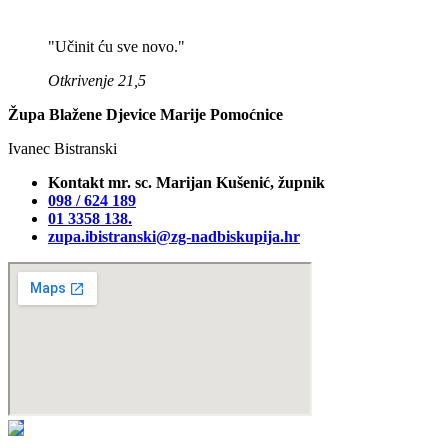
"Učinit ću sve novo."
Otkrivenje 21,5
Župa Blažene Djevice Marije Pomoćnice
Ivanec Bistranski
Kontakt mr. sc. Marijan Kušenić, župnik
098 / 624 189
01 3358 138‬.
zupa.ibistranski@zg-nadbiskupija.hr