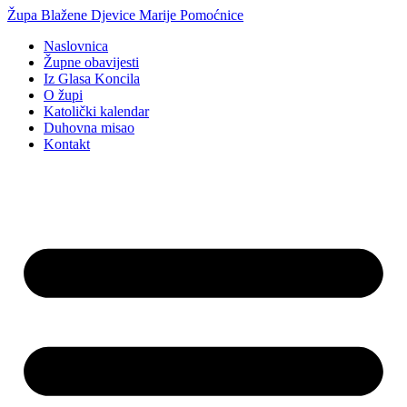
Idi
Župa Blažene Djevice Marije Pomoćnice
na
Naslovnica
sadržaj
Župne obavijesti
Iz Glasa Koncila
O župi
Katolički kalendar
Duhovna misao
Kontakt