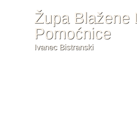
Župa Blažene D
Pomoćnice
Ivanec Bistranski